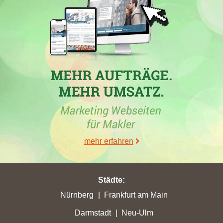
Die
Dr. Krüger Immobilien GmbH
hat in der Woche vom
26.06.2026 in
Brand-Erbisdorf
eine beeindruckende Platzierung
erzielt und ist von Platz 68 auf Rang 17 aufgestiegen. In der
gleichen Woche erlitt die
FIBAV Immobilien GmbH
in
Freiberg
mit nur 5 Stadtpunkten einen Punktverlust.
Heinitz Immobilien
konnte sich in Brand-Erbisdorf ebenfalls verbessern, während
die
Ostsächsische Sparkasse Dresden
und andere Makler eine
hohe Punktzahl verzeichneten. Die Webseite
neckartal.immo
erreichte in Freiberg 17,52 Stadtpunkte, und die Maklerfirma
RWR Objektverwaltungs GmbH
aus Freiberg verzeichnete
einen Zugewinn, was die Leistung der Freiberg Makler im
Allgemeinen unterstreicht. Insgesamt zeigt sich, dass der
mehr erfahren
Immobilienmarkt in Freiberg lebhaft ist, mit vielen Maklern, die
ihre Platzierungen stetig verbessern.
Städte
:
Nürnberg
Frankfurt am Main
30.05.2026
Darmstadt
Neu-Ulm