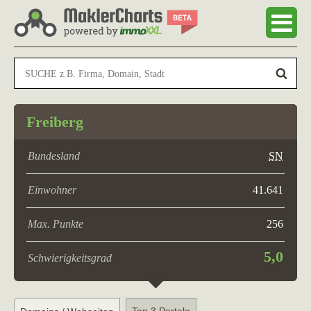
Freiberg
Bundesland
SN
Einwohner
41.641
Max. Punkte
256
5,0
Schwierigkeitsgrad