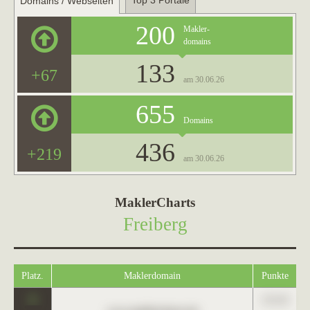
Top 3 Portale
Domains / Webseiten
200
Makler-
domains
133
+67
am 30.06.26
655
Domains
436
+219
am 30.06.26
MaklerCharts
Freiberg
Platz.
Maklerdomain
Punkte
0
123,45