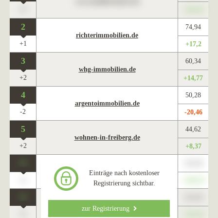
www.maklercharts.de
0
+345,67
2
74,94
richterimmobilien.de
+1
+17,2
3
60,34
whg-immobilien.de
+2
+14,77
4
50,28
argentoimmobilien.de
-2
-20,46
5
44,62
wohnen-in-freiberg.de
+2
+8,37
0
123,45
www.maklercharts.de
Einträge nach kostenloser
0
+345,67
Registrierung sichtbar.
0
123,45
www.maklercharts.de
zur Registrierung
0
+345,67