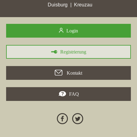
In
Freiberg
verzeichnet die Immobilien- und Hausverwaltung
Duisburg
Kreuzau
Annette Meutzner einen Rückgang in den Google-Rankings,
während die Website
immobilienmarkt-freiberg.de
auf Platz 14
fällt. Im Gegensatz dazu haben mehrere Immobilienfirmen eine
Login
Verbesserung ihrer Platzierungen erzielt, darunter CENTURY
21 Deutschland, das in
Hagen
einen Anstieg um 13 Plätze auf
Position 19 erreicht hat. Dies zeigt, dass der Wettbewerb unter
Registrierung
den Immobilienfirmen in Freiberg und Umgebung intensiv ist.
Insbesondere die "immobilienfirmen Freiberg" konkurrieren
stark um bessere Platzierungen in den
Kontakt
Suchmaschinenergebnissen, um mehr Sichtbarkeit und
potenzielle Kunden zu gewinnen.
FAQ
24.04.2026
In
Freiberg
verzeichnet das Maklerbüro Annette Meutzner einen