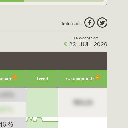
Teilen auf:
Die Woche vom
23. JULI 2026
squote
Trend
Gesamtpunkte
3,45%
963,24
,67%
,46 %