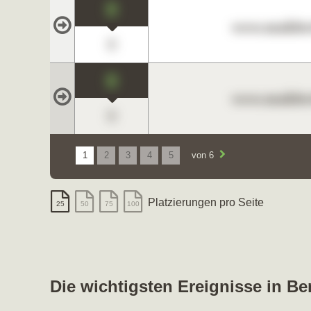
0
www.maklerc
0
0
www.maklerc
0
1
2
3
4
5
von 6
Platzierungen pro Seite
25
50
75
100
Die wichtigsten Ereignisse in Be