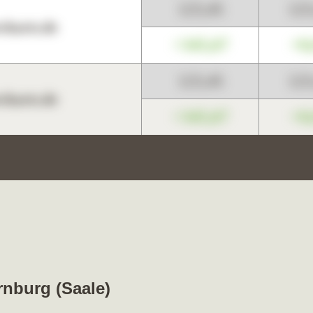
123,45
12
harts.de
+345,67
+0
123,45
12
harts.de
+345,67
+0
rnburg (Saale)