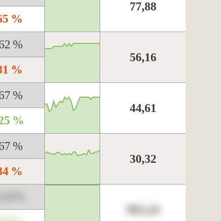
77,88
,65 %
,62 %
56,16
,81 %
,67 %
44,61
,25 %
,67 %
30,32
,84 %
3,45%
963,24