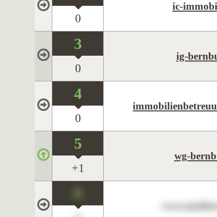
ic-immobi
0
3
ig-bernb
0
4
immobilienbetreuu
0
5
wg-bernb
+1
0
www.maklerc