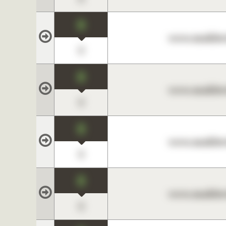
0
www.maklerc
0
0
www.maklerc
0
0
www.maklerc
0
0
www.maklerc
0