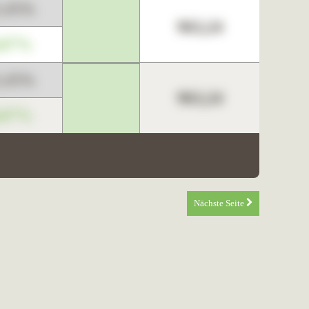
3,45%
963,24
,67%
3,45%
963,24
,67%
Nächste Seite