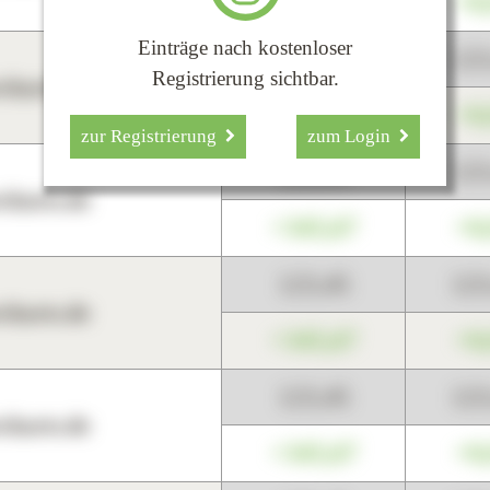
+345,67
+0
Einträge nach kostenloser
123,45
12
Registrierung sichtbar.
harts.de
+345,67
+0
zur Registrierung
zum Login
123,45
12
harts.de
+345,67
+0
123,45
12
harts.de
+345,67
+0
123,45
12
harts.de
+345,67
+0