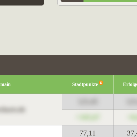
omain
Stadtpunkte
Erfolg
123,45
12
harts.de
+345,67
+0
77,11
37