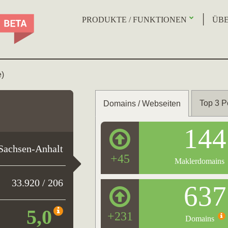
PRODUKTE / FUNKTIONEN
ÜBE
e)
Top 3 P
Domains / Webseiten
144
Sachsen-Anhalt
+45
Maklerdomains
33.920 / 206
637
5,0
+231
Domains