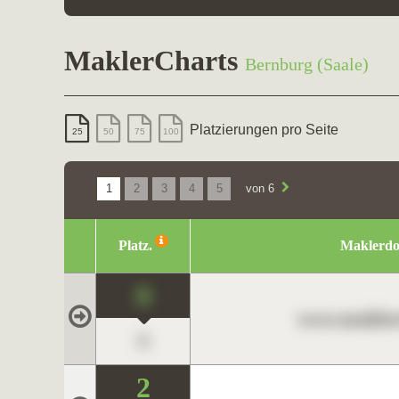
MaklerCharts
Bernburg (Saale)
Platzierungen pro Seite
25
50
75
100
1
2
3
4
5
von 6
Platz.
Maklerd
0
www.maklerc
0
2