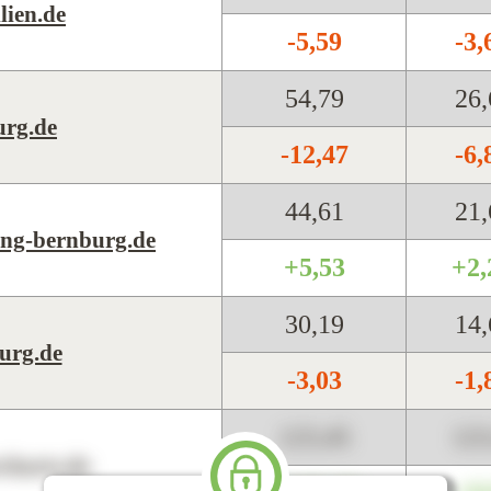
lien.de
-5,59
-3
54,79
26
urg.de
-12,47
-6
44,61
21
ng-bernburg.de
+5,53
+2
30,19
14
urg.de
-3,03
-1
123,45
12
harts.de