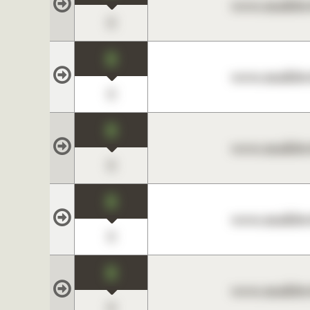
www.maklerc
0
0
www.maklerc
0
0
www.maklerc
0
0
www.maklerc
0
0
www.maklerc
0