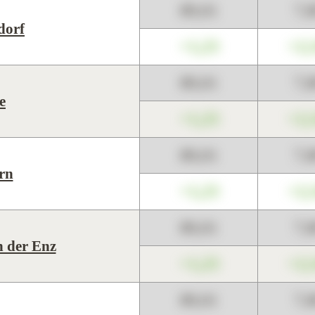
89,01
7,
dorf
+1,23
+2,
89,01
7,
e
+1,23
+2,
89,01
7,
rn
+1,23
+2,
89,01
7,
n der Enz
+1,23
+2,
89,01
7,