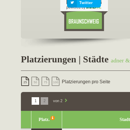
Twitter
Platzierungen | Städte
adner &
Platzierungen pro Seite
25
50
75
100
1
2
von 2
Platz.
Stadt