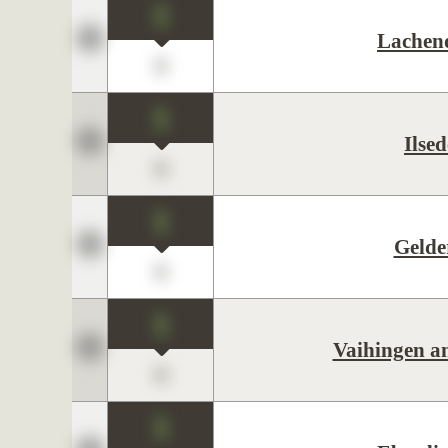
1
Lachen
0
1
Ilsed
0
1
Gelde
0
1
Vaihingen a
0
1