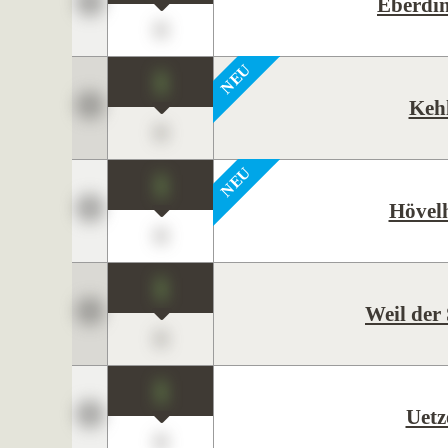
Eberdi
0
1
Keh
0
1
Hövel
0
1
Weil der
0
1
Uetz
0