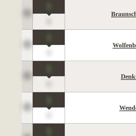
1
Braunsc
0
1
Wolfenb
0
1
Denk
0
1
Wend
0
1