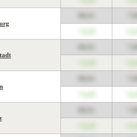
89,01
7,
urg
+1,23
+2,
89,01
7,
tadt
+1,23
+2,
89,01
7,
n
+1,23
+2,
89,01
7,
z
+1,23
+2,