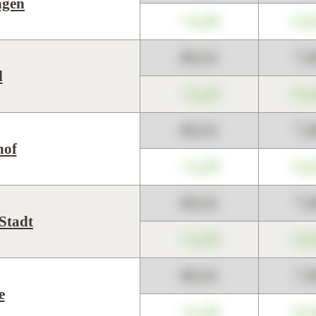
ngen
+1,23
+2,
89,01
7,
l
+1,23
+2,
89,01
7,
hof
+1,23
+2,
89,01
7,
 Stadt
+1,23
+2,
89,01
7,
e
+1,23
+2,