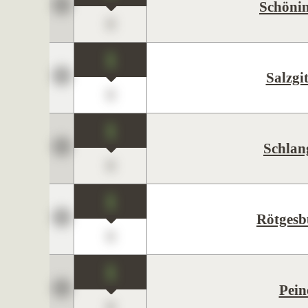
Schöni
0
1
Salzgit
0
1
Schlan
0
1
Rötgesb
0
1
Pein
0