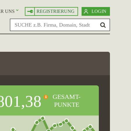
R UNS
REGISTRIERUNG
LOGIN
801,38
GESAMT-
PUNKTE