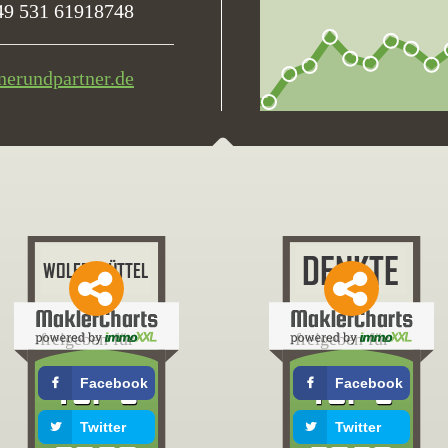
49 531 61918748
nerundpartner.de
freigeben für
freigeben für
Facebook
Facebook
Twitter
Twitter