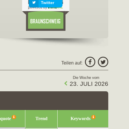
Twitter
freigeben fü
Facebo
Teilen auf:
Twitter
Die Woche vom
23. JULI 2026
squote
Trend
Keywords