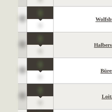
1
Wolfsb
0
1
Halbers
0
1
Büre
0
1
Loit
0