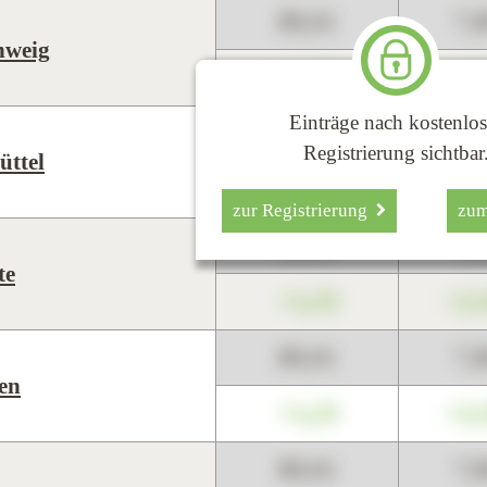
89,01
7,
hweig
+1,23
+2,
Einträge nach kostenlos
89,01
7,
Registrierung sichtbar
üttel
+1,23
+2,
zur Registrierung
zu
89,01
7,
te
+1,23
+2,
89,01
7,
en
+1,23
+2,
89,01
7,