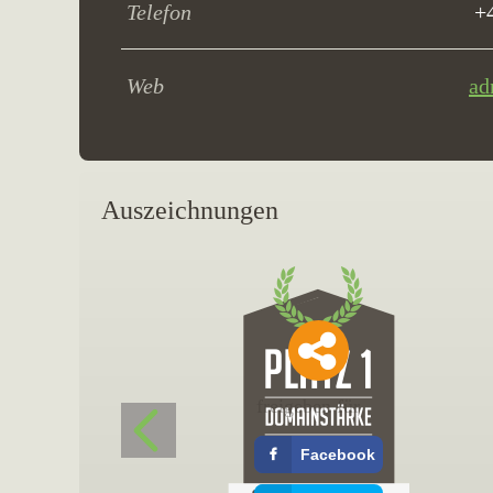
Telefon
+
Web
ad
Auszeichnungen
freigeben für
Facebook