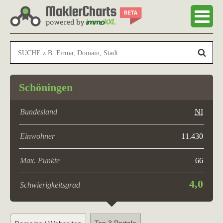
Schöningen
Bundesland
NI
Einwohner
11.430
Max. Punkte
66
4,0
Schwierigkeitsgrad