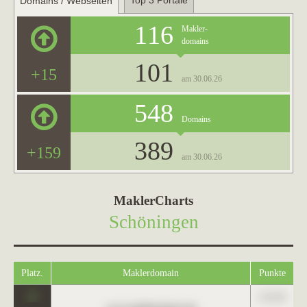
Top 3 Portale
Domains / Webseiten
116
Makler-
domains
101
+15
am 30.06.26
548
Domains
389
+159
am 30.06.26
MaklerCharts
Schöningen
Platz.
Maklerdomain
Punkte
0
123,45