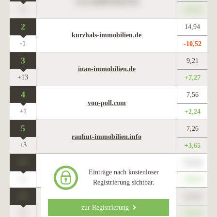
www.maklercharts.de
0
+345,67
2
14,94
kurzhals-immobilien.de
-1
-10,52
3
9,21
inan-immobilien.de
+13
+7,27
4
7,56
von-poll.com
+1
+2,24
5
7,26
rauhut-immobilien.info
+3
+3,65
0
123,45
www.maklercharts.de
Einträge nach kostenloser
0
+345,67
Registrierung sichtbar.
0
123,45
www.maklercharts.de
zur Registrierung
0
+345,67