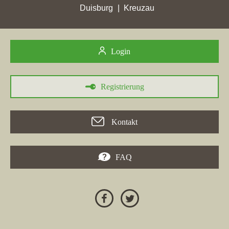
Duisburg
Kreuzau
Login
Registrierung
30.05.2026
In der Stadt
Schöningen
hat die Immobilienfirma
M&P Schnig
Kontakt
Immobilien GmbH
mit ihrer Homepage
schoenig-immobilien.de
in der Woche vom 30. Mai 2026 eine beeindruckende
Steigerung erzielt und sich von Platz 1018 auf Rang 19
FAQ
verbessert. Dadurch überholte sie verschiedene andere
Maklerseiten. Auch die
Kreis-Wohnungsbaugesellschaft
Helmstedt mbH
konnte in Schöningen mit ihrer Webseite
kwg-
helmstedt.de
einen Zuwachs verzeichnen und erreichte die Top
5. Zudem hat die
Immobilienbewertung Schulze Wolfsburg
mit
immobilienbewertung-wolfsburg.de
in Schöningen ihre beste