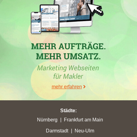
30.06.2026
Die
SÜDHEIDE eG Wohnungsbaugenossenschaft
, ein
Maklerbüro aus
Celle
, hat in
Bad Fallingbostel
sowie in
mehr erfahren
Lachendorf
erhebliche Punktverluste erlitten. Währenddessen
erreichte die Immobilienfirma
IMMAC Sozialbau GmbH
in
Lachendorf eine Steigerung ihrer Stadtpunkte. Ein weiterer
Makler, das Unternehmen difep.immobilien, hatte ebenfalls mit
Städte
:
Verlusten in Lachendorf zu kämpfen. Der Wohnungsverkauf in
Nürnberg
Frankfurt am Main
Lachendorf gestaltet sich somit als herausfordernd, da mehrere
Darmstadt
Neu-Ulm
Maklerbüros sowohl Platzierungen als auch Stadtpunkte