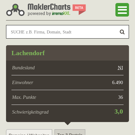
Lachendorf
Bundesland
NI
Einwohner
6.490
Max. Punkte
36
3,0
Schwierigkeitsgrad