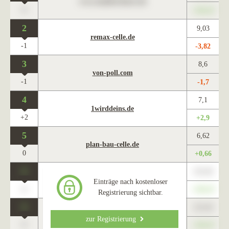
www.maklercharts.de
0
+345,67
2
9,03
remax-celle.de
-1
-3,82
3
8,6
von-poll.com
-1
-1,7
4
7,1
1wirddeins.de
+2
+2,9
5
6,62
plan-bau-celle.de
0
+0,66
0
123,45
www.maklercharts.de
Einträge nach kostenloser
0
+345,67
Registrierung sichtbar.
0
123,45
www.maklercharts.de
zur Registrierung
0
+345,67