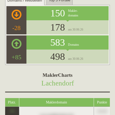
Top 3 Portale
Domains / Webseiten
150
Makler-
domains
178
-28
am 30.06.26
583
Domains
498
+85
am 30.06.26
MaklerCharts
Lachendorf
Platz.
Maklerdomain
Punkte
0
123,45