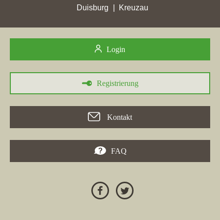
verloren haben.
Duisburg
Kreuzau
Login
Registrierung
Kontakt
FAQ
30.05.2026
In der Woche vom 30.05.2026 hat die Maklerfirma
plan-bau-