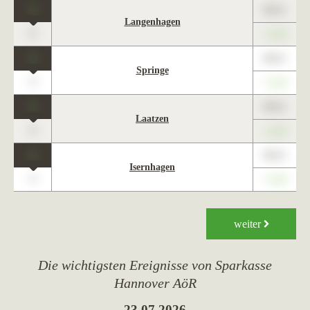
1
89,01
Langenhagen
0
+1,23
1
89,01
Springe
0
+1,23
1
89,01
Laatzen
0
+1,23
1
89,01
Isernhagen
0
+1,23
weiter
Die wichtigsten Ereignisse von Sparkasse
Hannover AöR
23.07.2026