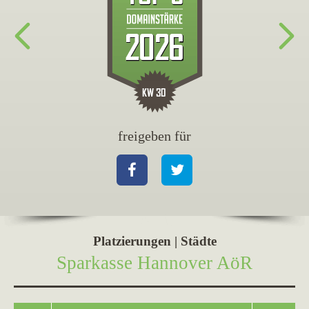
freigeben für
fr
Facebook
Twitter
Fa
Platzierungen | Städte
Sparkasse Hannover AöR