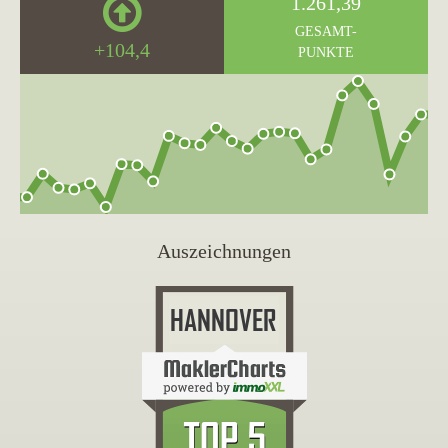
1.261,39
GESAMT-
+104,4
PUNKTE
Auszeichnungen