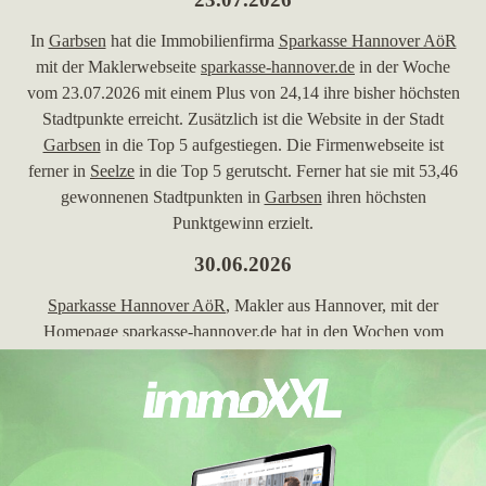
In
Garbsen
hat die Immobilienfirma
Sparkasse Hannover AöR
mit der Maklerwebseite
sparkasse-hannover.de
in der Woche
vom 23.07.2026 mit einem Plus von 24,14 ihre bisher höchsten
Stadtpunkte erreicht. Zusätzlich ist die Website in der Stadt
Garbsen
in die Top 5 aufgestiegen. Die Firmenwebseite ist
ferner in
Seelze
in die Top 5 gerutscht. Ferner hat sie mit 53,46
gewonnenen Stadtpunkten in
Garbsen
ihren höchsten
Punktgewinn erzielt.
30.06.2026
Sparkasse Hannover AöR
, Makler aus Hannover, mit der
Homepage
sparkasse-hannover.de
hat in den Wochen vom
30.05.2026 bis 26.06.2026 in der Stadt
Garbsen
mit 29,32
erreichten Stadtpunkten ihren höchsten Punktgewinn erzielt. In
Springe
hat sie mit 16,85 gewonnenen Stadtpunkten ihren
höchsten Punktgewinn erzielt. Sie hat in der Stadt
Ronnenberg
mit nur 5,52 erreichten Stadtpunkten ihren höchsten