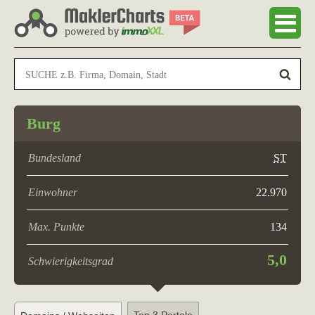
Burg
Bundesland
ST
Einwohner
22.970
Max. Punkte
134
5,0
Schwierigkeitsgrad