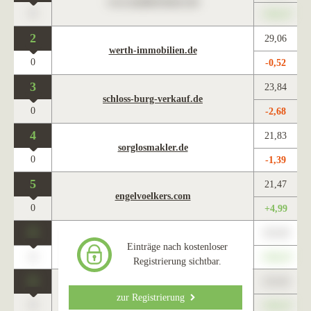
www.maklercharts.de
0
+345,67
2
29,06
werth-immobilien.de
0
-0,52
3
23,84
schloss-burg-verkauf.de
0
-2,68
4
21,83
sorglosmakler.de
0
-1,39
5
21,47
engelvoelkers.com
0
+4,99
0
123,45
www.maklercharts.de
Einträge nach kostenloser
0
+345,67
Registrierung sichtbar.
0
123,45
www.maklercharts.de
zur Registrierung
0
+345,67