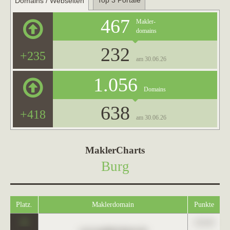
Top 3 Portale
Domains / Webseiten
467
Makler-
domains
232
+235
am 30.06.26
1.056
Domains
638
+418
am 30.06.26
MaklerCharts
Burg
Platz.
Maklerdomain
Punkte
0
123,45