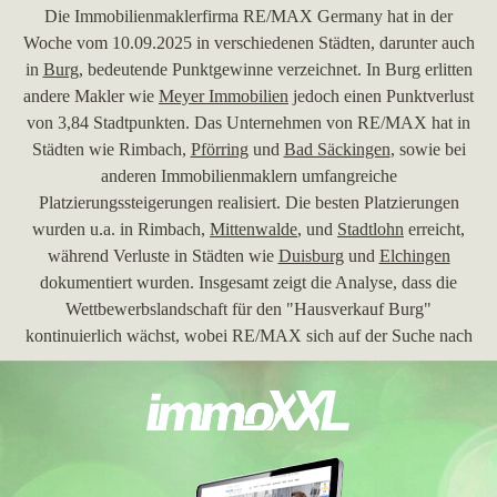
Die Immobilienmaklerfirma RE/MAX Germany hat in der
Woche vom 10.09.2025 in verschiedenen Städten, darunter auch
in
Burg
, bedeutende Punktgewinne verzeichnet. In Burg erlitten
andere Makler wie
Meyer Immobilien
jedoch einen Punktverlust
von 3,84 Stadtpunkten. Das Unternehmen von RE/MAX hat in
Städten wie Rimbach,
Pförring
und
Bad Säckingen
, sowie bei
anderen Immobilienmaklern umfangreiche
Platzierungssteigerungen realisiert. Die besten Platzierungen
wurden u.a. in Rimbach,
Mittenwalde
, und
Stadtlohn
erreicht,
während Verluste in Städten wie
Duisburg
und
Elchingen
dokumentiert wurden. Insgesamt zeigt die Analyse, dass die
Wettbewerbslandschaft für den "Hausverkauf Burg"
kontinuierlich wächst, wobei RE/MAX sich auf der Suche nach
neuen Märkten agil positioniert hat.
26.08.2025