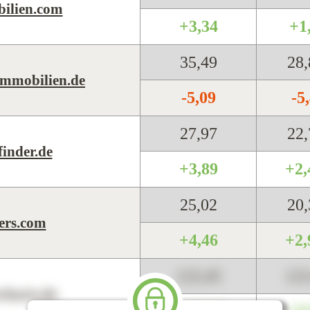
ilien.com
+3,34
+1
35,49
28
mmobilien.de
-5,09
-5
27,97
22
inder.de
+3,89
+2
25,02
20
ers.com
+4,46
+2
123,45
12
harts.de