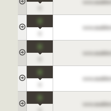
www.maklerc
0
0
www.maklerc
0
0
www.maklerc
0
0
www.maklerc
0
0
www.maklerc
0