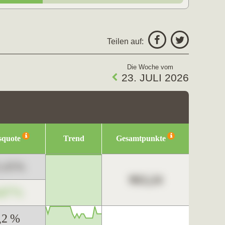
Teilen auf:
Die Woche vom
23. JULI 2026
squote
Trend
Gesamtpunkte
3,45%
963,24
,67%
,2 %