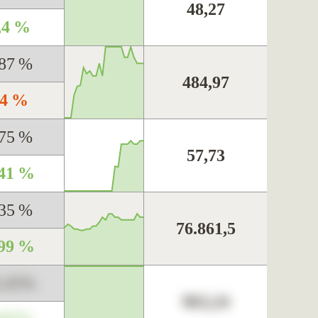
48,27
,4 %
,87 %
484,97
,4 %
,75 %
57,73
,41 %
,35 %
76.861,5
,99 %
3,45%
963,24