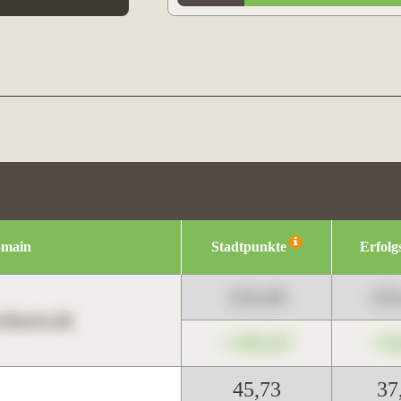
omain
Stadtpunkte
Erfolg
123,45
12
harts.de
+345,67
+0
45,73
37