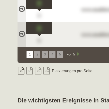
0
www.maklerc
0
0
www.maklerc
0
1
2
3
4
5
von 5
Platzierungen pro Seite
25
50
75
100
Die wichtigsten Ereignisse in St