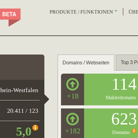
PRODUKTE / FUNKTIONEN
ÜBE
Top 3 P
Domains / Webseiten
114
hein-Westfalen
+18
Maklerdomains
20.411 / 123
623
5,0
+182
Domains