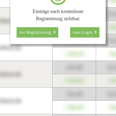
+345,67
+0
Einträge nach kostenloser
123,45
12
Registrierung sichtbar.
harts.de
+345,67
+0
zur Registrierung
zum Login
123,45
12
harts.de
+345,67
+0
123,45
12
harts.de
+345,67
+0
123,45
12
harts.de
+345,67
+0