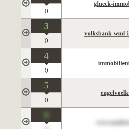
glueck-immob
0
3
volksbank-wml-i
0
4
immobilienf
0
5
engelvoelk
0
0
www.maklerc