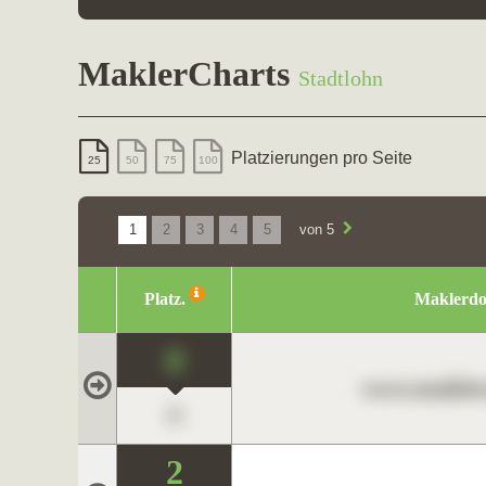
MaklerCharts
Stadtlohn
Platzierungen pro Seite
25
50
75
100
1
2
3
4
5
von 5
Platz.
Maklerd
0
www.maklerc
0
2