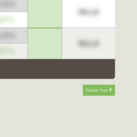
3,45%
963,24
,67%
3,45%
963,24
,67%
Nächste Seite