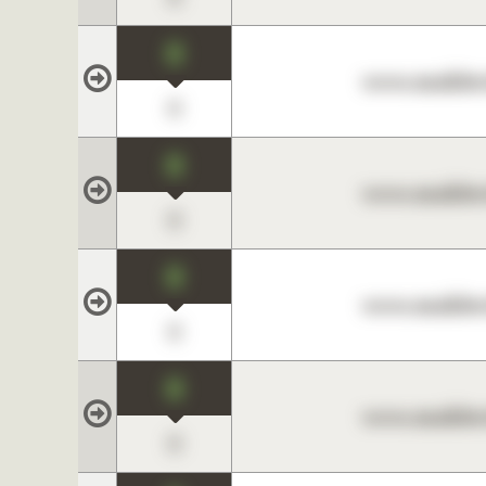
0
www.maklerc
0
0
www.maklerc
0
0
www.maklerc
0
0
www.maklerc
0