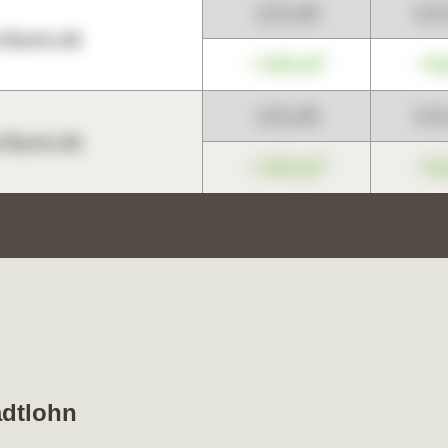
123,45
12
harts.de
+345,67
+0
123,45
12
harts.de
+345,67
+0
adtlohn