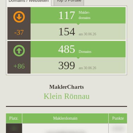
Top 3 Portale
Domains / Webseiten
117
Makler-
domains
154
-37
am 30.06.26
485
Domains
399
+86
am 30.06.26
MaklerCharts
Klein Rönnau
Platz.
Maklerdomain
Punkte
0
123,45