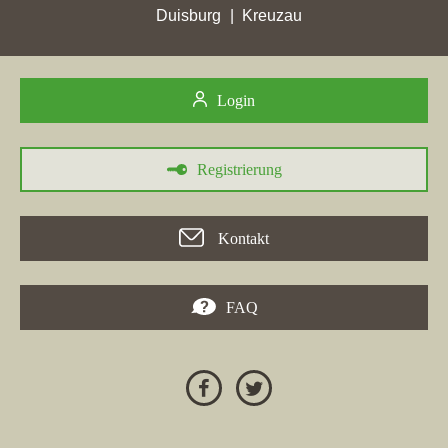
minimalen Anstieg auf 0,10 Stadtpunkte in Klein Rönnau auf.
Duisburg
Kreuzau
Letztlich heben die Änderungen in der Rankingsituation und die
steigende Präsenz lokaler Makler wie "Klein Rönnau makler"
die dynamische Entwicklung des Immobilienmarktes in dieser
Login
Region hervor.
Registrierung
30.05.2026
Kontakt
Die
von Poll Immobilien GmbH
hat in mehreren Städten
zentrale Punktgewinne erzielt, darunter einen bemerkenswerten
Anstieg in
Grefrath
und
Burgdorf
. In
Klein Rönnau
hat das
FAQ
Maklerunternehmen einen Punktgewinn von 0,63 erzielt.
Darüber hinaus hat die Maklerfirma aus Klein Rönnau in
weiteren Städten ihre besten Platzierungen erreicht,
beispielsweise in
Neumünster
und
Norderstedt
. Insgesamt hat
das Unternehmen Vielfalt an Erfolgen in vielen deutschen
Städten vorzuweisen, wobei der Hausverkauf in Klein Rönnau