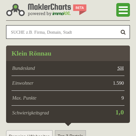
Klein Rönnau
Bundesland
SH
Einwohner
1.590
Max. Punkte
9
1,0
Schwierigkeitsgrad