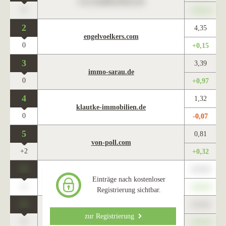
www.maklercharts.de
0
+345,67
2
4,35
engelvoelkers.com
0
+0,15
3
3,39
immo-sarau.de
0
+0,97
4
1,32
klautke-immobilien.de
0
-0,07
5
0,81
von-poll.com
+2
+0,32
0
123,45
www.maklercharts.de
Einträge nach kostenloser
0
+345,67
Registrierung sichtbar.
0
123,45
www.maklercharts.de
zur Registrierung
0
+345,67