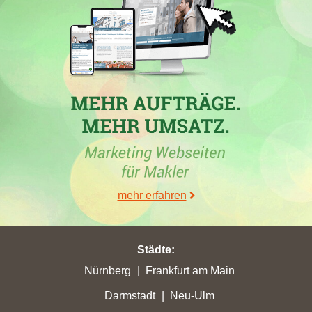
homeday.de
.
23.07.2024
Grefer Immobilien GmbH
, ein Maklerbüro in Wedemark und
Inhaber der Webseite
grefer-immobilien.de
, ist in der Woche
vom 23.07.2024 in der Stadt
Wedemark
in die TOP 5
gekommen.
07.07.2024
mehr erfahren
In
Wedemark
verzeichnet
Grefer Immobilien GmbH
,
Immobilienmakler in Wedemark, den größten Verlust von
Platzierungen bei Google. Die Maklerwebseite
grefer-
Städte
:
immobilien.de
fällt um 1 Platzierung runter auf die Position 6.
Nürnberg
Frankfurt am Main
25.06.2024
Darmstadt
Neu-Ulm
In
Wedemark
verzeichnet
Grefer Immobilien GmbH
,