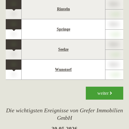
1
89,01
Rinteln
0
+1,23
1
89,01
Springe
0
+1,23
1
89,01
Seelze
0
+1,23
1
89,01
Wunstorf
0
+1,23
weiter
Die wichtigsten Ereignisse von Grefer Immobilien
GmbH
30.05.2026