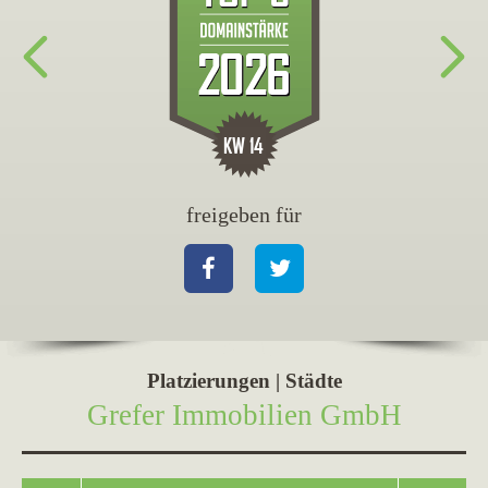
freigeben für
fr
Facebook
Twitter
Fa
Platzierungen | Städte
Grefer Immobilien GmbH