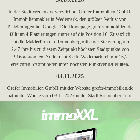
In der Stadt
Wedemark
verzeichnet
Grefer Immobilien GmbH
,
Immobilienmakler in Wedemark, den größten Verlust von
Platzierungen bei Google. Die Homepage
grefer-immobilien.de
fällt um 4 Platzierungen runter auf die Position 10. Zusätzlich
hat die Maklerfirma in
Ronnenberg
mit einer Steigerung um
2,47 ihre bis zu diesem Zeitpunkt höchsten Stadtpunkte von
3,16 gewonnen. Zudem hat Sie in
Wedemark
mit nur 16,2
erreichten Stadtpunkten ihren höchsten Punktverlust erlitten.
03.11.2025
Grefer Immobilien GmbH
mit der Website
grefer-immobilien.de
hat in der Woche vom 03.11.2025 in der Stadt
Ronnenberg
ihre
bisher beste Platzierung erreicht. Hierbei ist das Unternehmen
aus Wedemark von Platz 22 um 6 Plätze vorgerückt und
befindet sich jetzt auf Rang 16. Folgende Homepages wurden
hierbei überholt:
remax-hannover.de
,
rudnick-immobilien.de
,
immobilienmax24.de
,
kratzsch-immobilienhandel.de
und