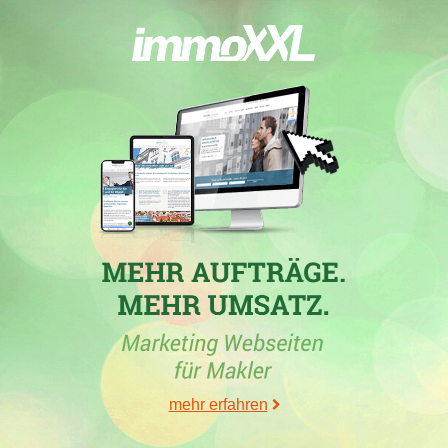
20.06.2022
In
Naumburg (Saale)
hat die Immobilienfirma
PGM
Projektgesellschaft Mitteldeutschland mbH
mit der
Immobilienmaklerwebseite
pg-mitteldeutschland.de
in der
Woche vom 20.06.2022 mit einem Zugewinn von 0,97 ihre
bisher höchsten Stadtpunkte erreicht.
05.04.2022
In
Naumburg (Saale)
hat die Maklerfirma
PGM
Projektgesellschaft Mitteldeutschland mbH
mit der
Maklerwebseite
pg-mitteldeutschland.de
in der Woche vom
05.04.2022 mit einem Zugewinn von 1,07 ihre bisher höchsten
Stadtpunkte erreicht.
01.02.2022
In der Stadt
Naumburg (Saale)
hat die Immobilienfirma
PGM
mehr erfahren
Projektgesellschaft Mitteldeutschland mbH
mit der Homepage