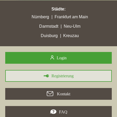
pg-mitteldeutschland.de
in der Woche vom 01.02.2022 mit
einem Plus von 0,57 ihre bisher höchsten Stadtpunkte erreicht.
Städte
:
29.11.2021
Nürnberg
Frankfurt am Main
Darmstadt
Neu-Ulm
PGM Projektgesellschaft Mitteldeutschland mbH
mit der
Maklerwebseite
pg-mitteldeutschland.de
hat in der Woche vom
Duisburg
Kreuzau
29.11.2021 in der Stadt
Naumburg (Saale)
ihre bisher beste
Platzierung erreicht. Hierbei ist die Immobilienfirma aus
Naumburg (Saale) von Platz 14 um 4 Platzierungen vorgerückt
und befindet sich jetzt auf Rang 10. Folgende Webseiten wurden
Login
hierbei überholt:
wuestenrot-immobilien.de
,
vvv-leipzig-
immobilien.de
,
nbg-projektentwicklung.de
und
mcmakler.de
.
Registrierung
Kontakt
22.08.2018
PGM Projektgesellschaft Mitteldeutschland mbH
mit der
FAQ
Immobilienmaklerwebseite
pg-mitteldeutschland.de
hat in der