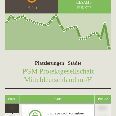
GESAMT-
-4,56
PUNKTE
Platzierungen | Städte
PGM Projektgesellschaft
Mitteldeutschland mbH
Platz.
Stadt
Punkte
1
89,01
Naumburg (Saale)
Einträge nach kostenloser