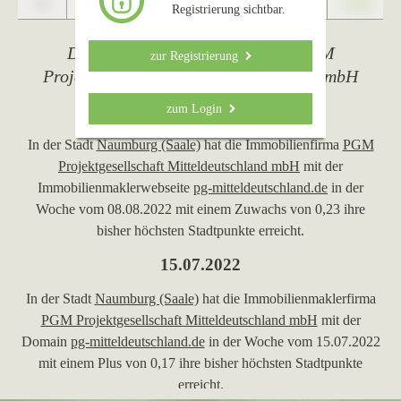
0
+1,23
Registrierung sichtbar.
Die wichtigsten Ereignisse von PGM
zur Registrierung
Projektgesellschaft Mitteldeutschland mbH
08.08.2022
zum Login
In der Stadt
Naumburg (Saale)
hat die Immobilienfirma
PGM
Projektgesellschaft Mitteldeutschland mbH
mit der
Immobilienmaklerwebseite
pg-mitteldeutschland.de
in der
Woche vom 08.08.2022 mit einem Zuwachs von 0,23 ihre
bisher höchsten Stadtpunkte erreicht.
15.07.2022
In der Stadt
Naumburg (Saale)
hat die Immobilienmaklerfirma
PGM Projektgesellschaft Mitteldeutschland mbH
mit der
Domain
pg-mitteldeutschland.de
in der Woche vom 15.07.2022
mit einem Plus von 0,17 ihre bisher höchsten Stadtpunkte
erreicht.