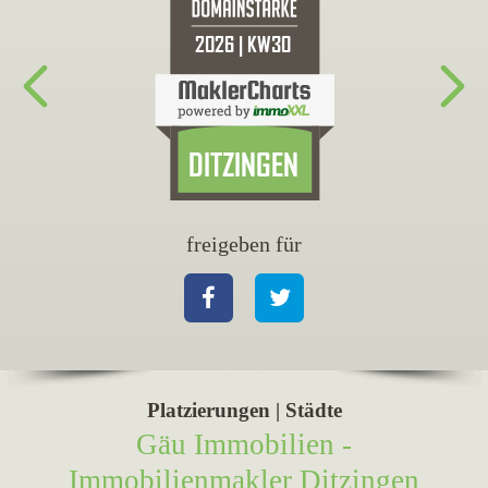
freigeben für
fr
Facebook
Twitter
Fa
Platzierungen | Städte
Gäu Immobilien -
Immobilienmakler Ditzingen