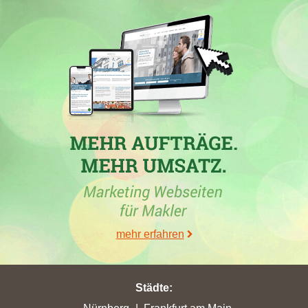
Ditzingen, mit der Maklerwebseite
wohntreu.de
hat in den
Wochen vom 31.03.2026 bis 24.04.2026 in
Eberdingen
mit nur
0,9 erreichten Stadtpunkten ihren höchsten Punktverlust erlitten.
01.03.2026
Die Immobilienfirma
Gäu Immobilien - Immobilienmakler
Ditzingen
hat mit der Website
wohntreu.de
in der Woche vom
01.03.2026 in folgenden Städten ihre bisher höchsten
Stadtpunkte erreicht: eine Steigerung um 3,75 auf 3,75
Stadtpunkte in
Sinsheim
, in
Dragun
ein Zugewinn von 0,04 auf
0,04 Stadtpunkte, in der Stadt
Wegberg
eine Steigerung um 5,28
auf 7,41 Stadtpunkte und ein Zugewinn von 8 auf 69,26
Stadtpunkte in der Stadt
Ditzingen
Sie hat in
Eberdingen
mit nur
2,4 erreichten Stadtpunkten ihren höchsten Punktverlust erlitten.
mehr erfahren
Ihre bisher beste Platzierung hat die Webseite in der Stadt
Sinsheim
erreicht. Hierbei ist das Unternehmen aus Ditzingen
von Platz 1018 um 998 Ränge vorgerückt und befindet sich jetzt
Städte
:
auf Rang 20. Folgende Maklerwebseiten wurden hierbei