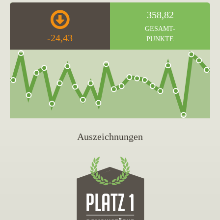
358,82
GESAMT-
-24,43
PUNKTE
Auszeichnungen