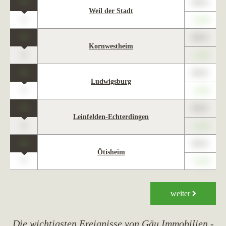
1
89,01
Weil der Stadt
0
+1,23
1
89,01
Kornwestheim
0
+1,23
1
89,01
Ludwigsburg
0
+1,23
1
89,01
Leinfelden-Echterdingen
0
+1,23
1
89,01
Ötisheim
0
+1,23
weiter
Die wichtigsten Ereignisse von Gäu Immobilien -