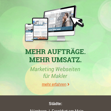
mehr erfahren
01.03.2026
Dima Immobilien + Verwaltungs GmbH
, Makler aus
Mönchengladbach, mit der Homepage
dima-nrw.de
hat in den
Städte
:
Wochen vom 30.01.2026 bis 01.03.2026 in der Stadt
Wegberg