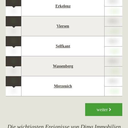
1
89,01
Erkelenz
0
+1,23
1
89,01
Viersen
0
+1,23
1
89,01
Selfkant
0
+1,23
1
89,01
Wassenberg
0
+1,23
1
89,01
Merzenich
0
+1,23
weiter
Die wichtigsten Ereignisse von Dima Immobilien