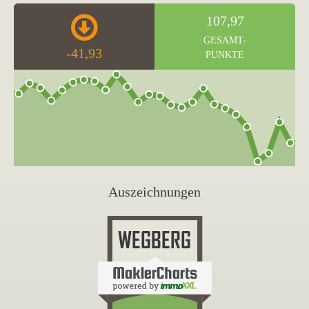
107,97
GESAMT-
-41,93
PUNKTE
Auszeichnungen