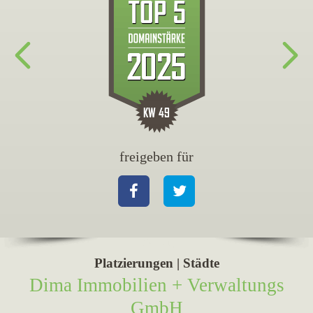
freigeben für
fr
Facebook
Twitter
Fa
Platzierungen | Städte
Dima Immobilien + Verwaltungs
GmbH