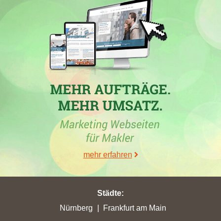
koenigskinder.de
,
hausverwaltung-kirchberg.de
,
wymobilien.ch
,
immo1-kitzbuehel.com
,
toplage.tirol
und
neho.ch
.
30.06.2026
Die Immobilienfirma
Volksbank Rhein-Nahe-Hunsrück eG
hat
mit der Domain
voba-rnh.de
in der Woche vom 26.06.2026 in
folgenden Städten ihre bisher höchsten Stadtpunkte verbucht:
eine Steigerung um 0,77 auf 2,49 Stadtpunkte in der Stadt
Kastellaun
und in
Sohren
ein Zugewinn von 0,42 auf 1,29
Stadtpunkte
mehr erfahren
30.05.2026
In der Stadt
Kastellaun
hat die Maklerfirma
Volksbank Rhein-
Städte
:
Nahe-Hunsrück eG
mit der Maklerwebseite
voba-rnh.de
in der
Nürnberg
Frankfurt am Main
Woche vom 30.05.2026 mit einem Zugewinn von 1,18 ihre
bisher höchsten Stadtpunkte erreicht. Mit 1,72 gewonnenen