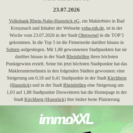
23.07.2026
Volksbank Rhein-Nahe-Hunsrück eG
, ein Maklerbüro in Bad
Kreuznach und Inhaber der Webseite
voba-rnh.de
, ist in der
Woche vom 23.07.2026 in der Stadt
Oberwesel
in die TOP 5
gekommen. In die Top 5 ist die Firmenseite darüber hinaus in
Sohren
aufgestiegen. Mit 1,88 gewonnenen Stadtpunkten hat sie
darüber hinaus in der Stadt
Rheinböllen
ihren höchsten
Punktgewinn erzielt. Seine bis jetzt höchsten Stadtpunkte hat das
Maklerunternehmen in den folgenden Städten gewonnen: eine
Steigerung um 0,18 auf 0,41 Stadtpunkte in der Stadt
Kirchberg
(Hunsrück)
und in der Stadt
Rheinböllen
eine Steigerung um
1,03 auf 1,88 Stadtpunkte Desweiteren hat die Homepage in der
Stadt
Kirchberg (Hunsrück)
ihre bisher beste Platzierung
erreicht. Hierbei ist das Unternehmen aus Bad Kreuznach von
Platz 29 um 9 Plätze vorgerückt und befindet sich jetzt auf Rang
20. Folgende Domains wurden hierbei überholt:
wohnungsboerse-erzgebirge.de
,
krassnigg-immobilien.com
,