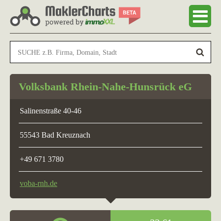
Volksbank Rhein-Nahe-Hunsrück eG
Salinenstraße 40-46
55543 Bad Kreuznach
+49 671 3780
voba-rnh.de