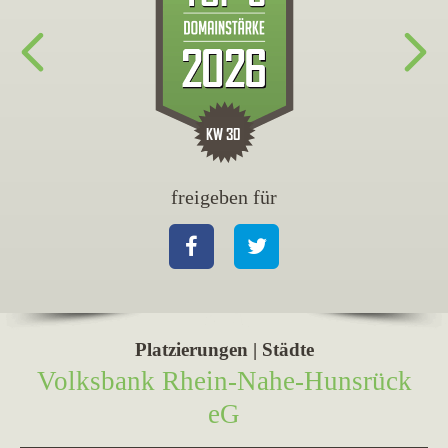
freigeben für
fr
Facebook
Twitter
Fa
Platzierungen | Städte
Volksbank Rhein-Nahe-Hunsrück
eG