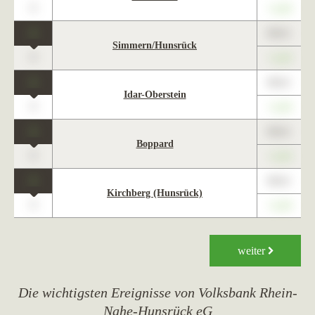
0
+1,23
1
89,01
Simmern/Hunsrück
0
+1,23
1
89,01
Idar-Oberstein
0
+1,23
1
89,01
Boppard
0
+1,23
1
89,01
Kirchberg (Hunsrück)
0
+1,23
weiter
Die wichtigsten Ereignisse von Volksbank Rhein-
Nahe-Hunsrück eG