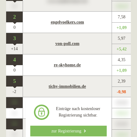
www.maklercharts.de
0
+345,67
2
7,58
engelvoelkers.com
0
+1,09
3
5,97
von-poll.com
+14
+5,42
4
4,35
re-skyhome.de
0
+1,09
5
2,39
tichy-immobilien.de
-2
-0,98
0
123,45
www.maklercharts.de
Einträge nach kostenloser
0
+345,67
Registrierung sichtbar.
0
123,45
www.maklercharts.de
zur Registrierung
0
+345,67