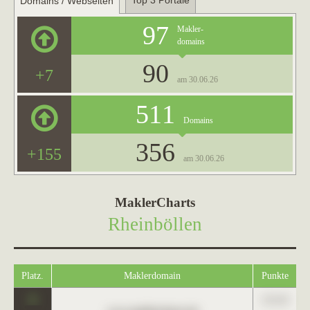
Top 3 Portale
Domains / Webseiten
97
Makler-
domains
90
+7
am 30.06.26
511
Domains
356
+155
am 30.06.26
MaklerCharts
Rheinböllen
Platz.
Maklerdomain
Punkte
0
123,45