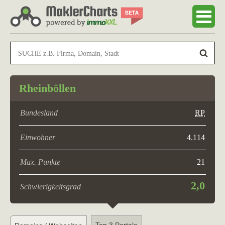
Rheinböllen
Bundesland
RP
Einwohner
4.114
Max. Punkte
21
2,0
Schwierigkeitsgrad