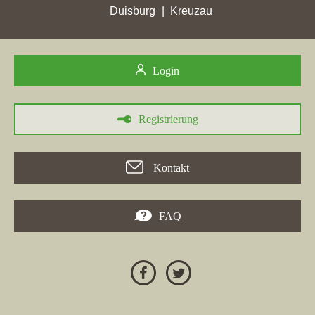
Duisburg
Kreuzau
Die Firma van ham Immobilien, betrieben von Markus Henning
e.K., hat in der Woche vom 30.05.2026 auf ihrer Homepage
vhi-immobilien.de
in
Rheinböllen
eine herausragende
Login
Platzierung erzielt, indem sie von Platz 997 auf Platz 7
vorrückte. Gleichzeitig verbesserte sich die Position in
Worms
von Platz 94 auf Platz 15. Auch andere Maklerwebseiten, wie
s-
Registrierung
w-immo.de
und
horst-schenk.de
, verzeichneten in Rheinböllen
hohe Punktgewinne. In diesem Zusammenhang sticht das
**Maklerbüro Rheinböllen** hervor, da es in der Stadt seine
Kontakt
besten Platzierungen unter Beweis stellte. Die Kreissparkasse
Rhein-Hunsrück hingegen erlitt den größten Verlust an
Platzierungen in Rheinböllen. Insgesamt hat die Webseite von
FAQ
van ham Immobilien ihre beste Gesamtpunktzahl von 354,71
erreicht.