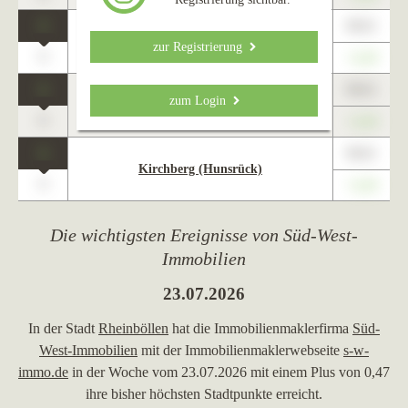
1
89,01
Kastellaun
zur Registrierung
0
+1,23
1
89,01
zum Login
Simmern/Hunsrück
0
+1,23
1
89,01
Kirchberg (Hunsrück)
0
+1,23
Die wichtigsten Ereignisse von Süd-West-
Immobilien
23.07.2026
In der Stadt
Rheinböllen
hat die Immobilienmaklerfirma
Süd-
West-Immobilien
mit der Immobilienmaklerwebseite
s-w-
immo.de
in der Woche vom 23.07.2026 mit einem Plus von 0,47
ihre bisher höchsten Stadtpunkte erreicht.