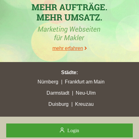
Maklerwebseiten wurden hierbei überholt:
vetterundpartner.de
,
allkauf-ausbauhaus.de
,
horst-schenk.de
,
hausundgrund-
simmern.de
und
lbs-immosw.de
. Gleichzeitig hat der Makler in
Simmern/Hunsrück
mit einem Zugewinn von 0,28 seine zurzeit
höchsten Stadtpunkte von 0,71 verbucht.
mehr erfahren
05.05.2023
Städte
:
Süd-West-Immobilien
mit der Domain
s-w-immo.de
hat in der
Nürnberg
Frankfurt am Main
Woche vom 05.05.2023 in
Emmelshausen
ihre bisher beste
Platzierung erreicht. Hierbei ist das Unternehmen aus
Darmstadt
Neu-Ulm
Gemünden von Platz 12 um 1 Platzierung vorgerückt und
Duisburg
Kreuzau
befindet sich jetzt auf Rang 11. Folgende Webseiten wurden
hierbei überholt:
falcimmo.de
und
von-poll.com
.
Login