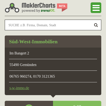
Süd-West-Immobilien
Im Bangert 2
55490 Gemünden
06765 960274, 0170 3121365
s-w-immo.de