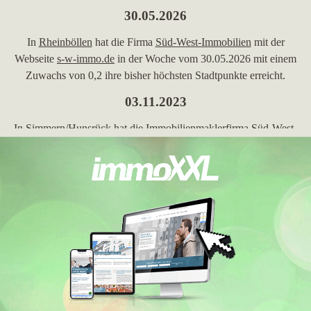
30.05.2026
In
Rheinböllen
hat die Firma
Süd-West-Immobilien
mit der
Webseite
s-w-immo.de
in der Woche vom 30.05.2026 mit einem
Zuwachs von 0,2 ihre bisher höchsten Stadtpunkte erreicht.
03.11.2023
In
Simmern/Hunsrück
hat die Immobilienmaklerfirma
Süd-West-
Immobilien
mit der Website
s-w-immo.de
in der Woche vom
03.11.2023 mit einem Zuwachs von 0,05 ihre bisher höchsten
Stadtpunkte erreicht.
04.10.2023
Süd-West-Immobilien
mit der Maklerwebseite
s-w-immo.de
hat
in der Woche vom 04.10.2023 in der Stadt
Simmern/Hunsrück
ihre bisher beste Platzierung erreicht. Hierbei ist die
Immobilienfirma aus Gemünden von Platz 21 um 5 Plätze
vorgerückt und befindet sich jetzt auf Rang 16. Folgende