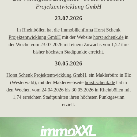
Projektentwicklung GmbH
23.07.2026
In
Rheinböllen
hat die Immobilienfirma
Horst Schenk
Projektentwicklung GmbH
mit der Website
horst-schenk.de
in
der Woche vom 23.07.2026 mit einem Zuwachs von 1,52 ihre
bisher höchsten Stadtpunkte erreicht.
30.05.2026
Horst Schenk Projektentwicklung GmbH
, ein Maklerbüro in Elz
(Westerwald), mit der Maklerwebseite
horst-schenk.de
hat in
den Wochen vom 24.04.2026 bis 30.05.2026 in
Rheinböllen
mit
1,74 erreichten Stadtpunkten ihren höchsten Punktgewinn
erzielt.
01.12.2025
Horst Schenk Projektentwicklung GmbH
, Makler aus Elz
(Westerwald), mit der Maklerdomain
horst-schenk.de
hat in den