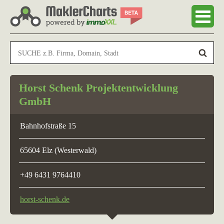
Horst Schenk Projektentwicklung
GmbH
Bahnhofstraße 15
65604 Elz (Westerwald)
+49 6431 9764410
horst-schenk.de