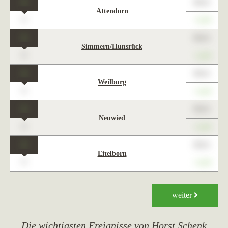
1
89,01
Attendorn
0
+1,23
1
89,01
Simmern/Hunsrück
0
+1,23
1
89,01
Weilburg
0
+1,23
1
89,01
Neuwied
0
+1,23
1
89,01
Eitelborn
0
+1,23
weiter
Die wichtigsten Ereignisse von Horst Schenk