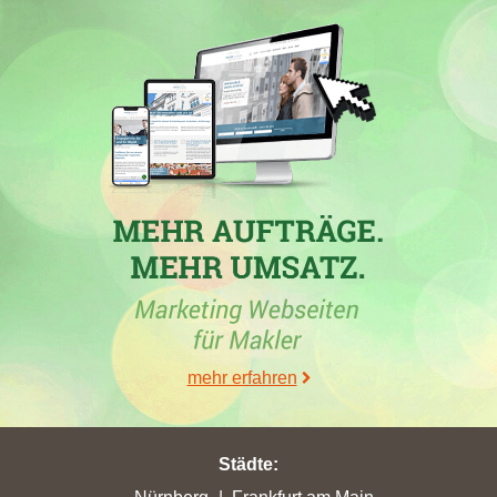
Wochen vom 03.11.2025 bis 01.12.2025 in
Rheinböllen
mit
1,54 erreichten Stadtpunkten ihren höchsten Punktgewinn
erzielt.
10.02.2025
In der Stadt
Wittlich
hat die Immobilienfirma
Horst Schenk
Projektentwicklung GmbH
mit der Maklerwebseite
horst-
schenk.de
in der Woche vom 10.02.2025 mit einem Zuwachs
von 0,38 ihre bisher höchsten Stadtpunkte erreicht. Ihre bisher
beste Platzierung hat die Website in der Stadt
Wittlich
erreicht.
Hierbei ist die Immobilienfirma aus Elz (Westerwald) von Platz
22 um 2 Plätze vorgerückt und befindet sich jetzt auf Rang 20.
Folgende Homepages wurden hierbei überholt:
elp-
hausverwaltung.de
und
jupp-immo.de
.
mehr erfahren
04.10.2023
Städte
: