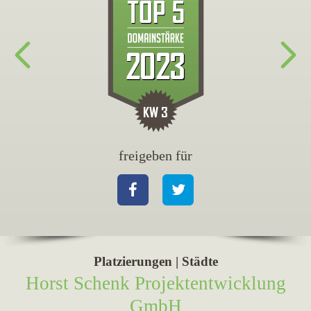
freigeben für
fr
Facebook
Twitter
Fa
Platzierungen | Städte
Horst Schenk Projektentwicklung
GmbH