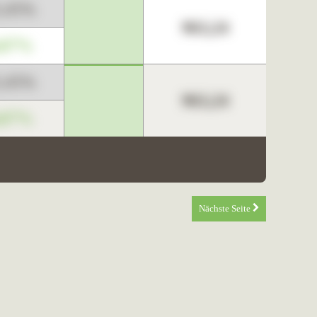
3,45%
963,24
,67%
3,45%
963,24
,67%
Nächste Seite