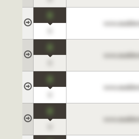
0
www.maklerc
0
0
www.maklerc
0
0
www.maklerc
0
0
www.maklerc
0