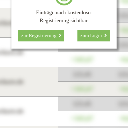
+345,67
+0
Einträge nach kostenloser
123,45
12
Registrierung sichtbar.
harts.de
+345,67
+0
zur Registrierung
zum Login
123,45
12
harts.de
+345,67
+0
123,45
12
harts.de
+345,67
+0
123,45
12
harts.de
+345,67
+0