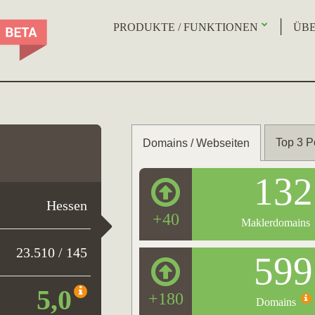
PRODUKTE / FUNKTIONEN
ÜBE
Top 3 P
Domains / Webseiten
132
Hessen
+40
Maklerdomains
23.510 / 145
599
5,0
+180
Domains