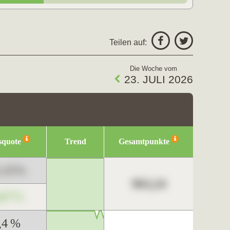
Teilen auf:
Die Woche vom
23. JULI 2026
squote
Trend
Gesamtpunkte
3,45%
963,24
,67%
,4 %