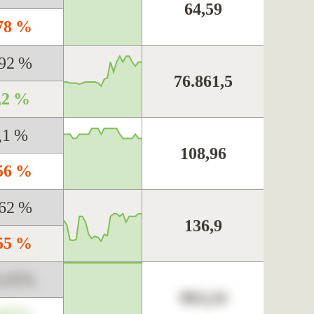
64,59
,78 %
,92 %
76.861,5
,2 %
,1 %
108,96
,56 %
,62 %
136,9
,55 %
3,45%
963,24