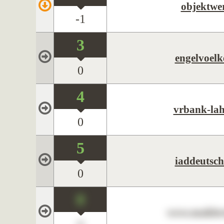
objektwe
-1
3
engelvoelk
0
4
vrbank-lah
0
5
iaddeutsch
0
0
www.maklerc