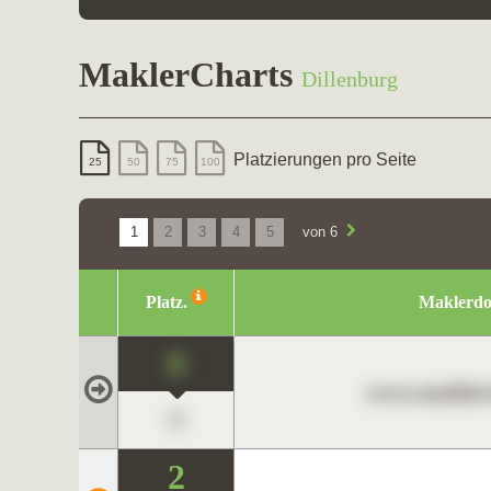
MaklerCharts
Dillenburg
Platzierungen pro Seite
25
50
75
100
1
2
3
4
5
von 6
Platz.
Maklerd
0
www.maklerc
0
2