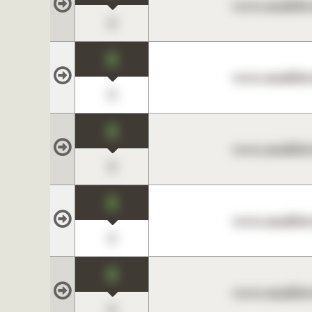
www.maklerc
0
0
www.maklerc
0
0
www.maklerc
0
0
www.maklerc
0
0
www.maklerc
0