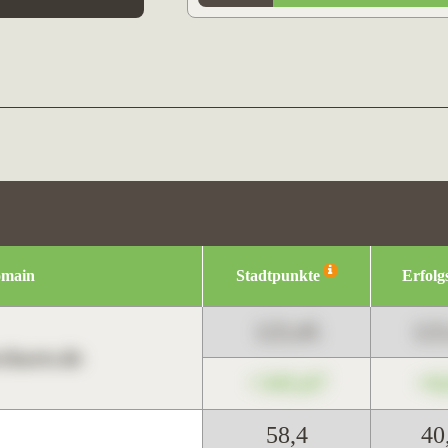
omain
Stadtpunkte
Erfolg
123,45
12
harts.de
+345,67
+0
58,4
40