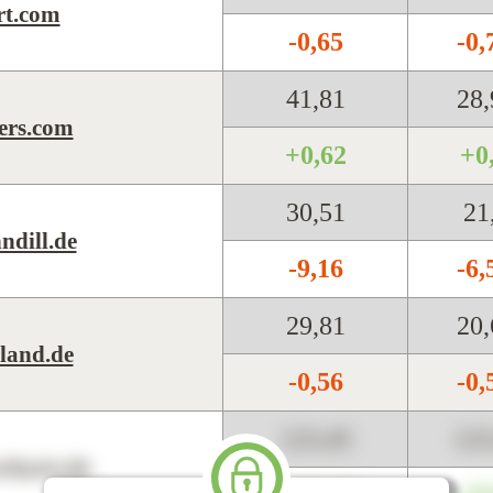
rt.com
-0,65
-0
41,81
28
ers.com
+0,62
+0
30,51
21
ndill.de
-9,16
-6
29,81
20
land.de
-0,56
-0
123,45
12
harts.de