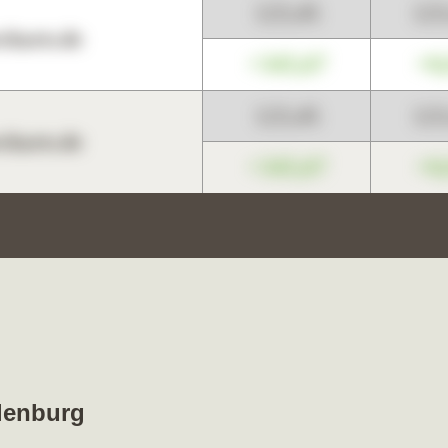
123,45
12
harts.de
+345,67
+0
123,45
12
harts.de
+345,67
+0
llenburg