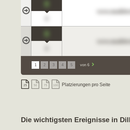
0
www.maklerc
0
0
www.maklerc
0
1
2
3
4
5
von 6
Platzierungen pro Seite
25
50
75
100
Die wichtigsten Ereignisse in Di