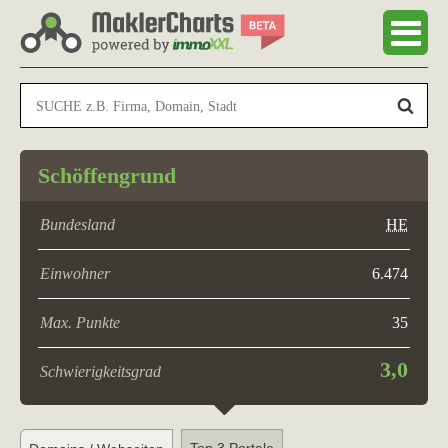
Schöffengrund
Bundesland
HE
Einwohner
6.474
Max. Punkte
35
3,0
Schwierigkeitsgrad