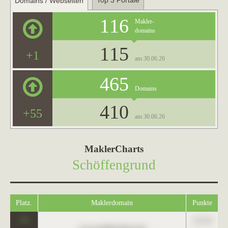
Top 3 Portale
Domains / Webseiten
116
Makler-
domains
115
+1
am 30.06.26
465
Domains
410
+55
am 30.06.26
MaklerCharts
Schöffengrund
Platz.
Maklerdomain
Punkte
0
123,45