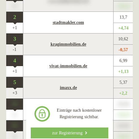
www.maklercharts.de
0
+345,67
2
13,7
stadtmakler.com
+1
+4,74
3
10,62
kragimmobilien.de
-1
-0,57
4
6,99
vivat-immobilien.de
+1
+1,13
5
5,37
imaxx.de
+3
+2,2
0
123,45
www.maklercharts.de
Einträge nach kostenloser
0
+345,67
Registrierung sichtbar.
0
123,45
www.maklercharts.de
zur Registrierung
0
+345,67