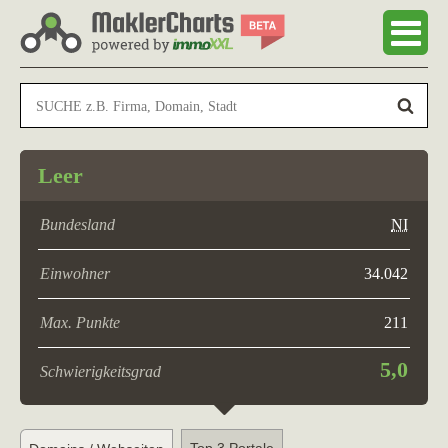
Leer
Bundesland
NI
Einwohner
34.042
Max. Punkte
211
5,0
Schwierigkeitsgrad