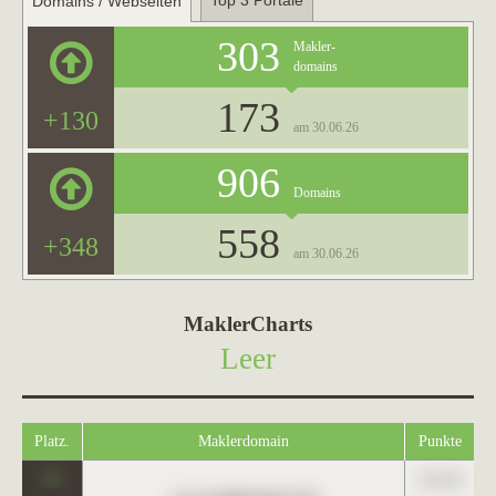
Top 3 Portale
Domains / Webseiten
303
Makler-
domains
173
+130
am 30.06.26
906
Domains
558
+348
am 30.06.26
MaklerCharts
Leer
Platz.
Maklerdomain
Punkte
0
123,45