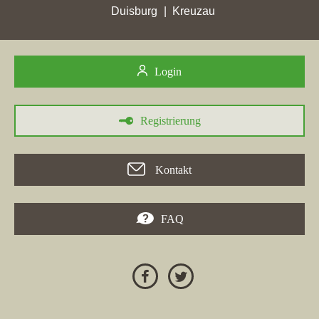
Duisburg
Kreuzau
30.05.2026
Login
Die Immobilienfirma
VISTA Immobilien
hat in der Woche vom
30.05.2026 in mehreren Städten signifikante Stadtpunktgewinne
verzeichnet. Besonders hervorzuheben sind die Zuwächse in
Registrierung
Groß-Bieberau
(von 0,81 auf 1,92),
Pfungstadt
(von 7,77 auf
13,58) und
Roßdorf
(von 4,13 als höchsten Punktgewinn). In
Leer
haben einige Makler, wie OVB-Immobilien und Holger
Kontakt
Peters Immobilien, ebenfalls ihre besten Stadtpunkte erzielt, was
den "Wohnungsverkauf Leer" begünstigt. Die Aufstellung zeigt,
dass zahlreiche Immobilienwebseiten in verschiedenen Städten
FAQ
ihre Platzierungen verbessert haben und einige sogar erstmals in
die Top 5 gerutscht sind. VISTA Immobilien musste jedoch auch
Verluste in
Ober-Ramstadt
hinnehmen. In diesem dynamischen
Marktumfeld ist es entscheidend, eine starke Online-Präsenz
aufrechtzuerhalten, um im Wohnungsverkauf, insbesondere in
Leer, erfolgreich zu sein.