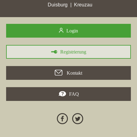
Immobilien
haben ebenfalls in Flörsheim am Main bedeutende
Duisburg
Kreuzau
Erfolge gefeiert, was zeigt, dass die Stadt ein wichtiger Standort
für Immobilienmakler ist. Insgesamt demonstriert dies das
wachsende Potenzial von Flörsheim am Main in der
Login
Immobilienbranche, wo Makler wie Kiesewetter konstant gute
Leistungen erbringen.
Registrierung
30.05.2026
Kontakt
In der Woche vom 30. Mai 2026 erreichte die
Immobilienmaklerfirma
Immobilien Wolter
in
Flörsheim am
FAQ
Main
mit 11,74 Stadtpunkten ihren höchsten Punktgewinn.
Auch die Firma
ILTIGER Immobilien
meldete einen Zugewinn
von 7,8 Punkten und erreichte eine Bestmarke von 11,22
Stadtpunkten in dieser Stadt. Gleichzeitig hatten mehrere
Immobilienfirmen, darunter GWH Immobilien, erhebliche
Platzierungsverluste bei Google in verschiedenen Städten.