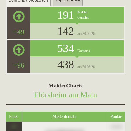
Top 3 Portale
Domains / Webseiten
191
Makler-
domains
142
+49
am 30.06.26
534
Domains
438
+96
am 30.06.26
MaklerCharts
Flörsheim am Main
Platz.
Maklerdomain
Punkte
0
123,45