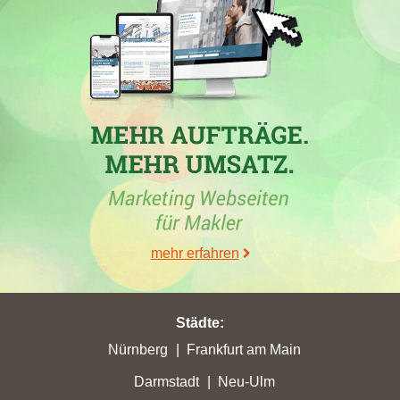
30.06.2026
In der Woche vom 26. Juni 2026 hat die Immobilienmaklerfirma
Kiesewetter GmbH bedeutende Punktgewinne in mehreren
mehr erfahren
Städten erreicht, wobei
Flörsheim am Main
den höchsten
Anstieg mit 5,39 Stadtpunkten verzeichnete. Auch in
Lampertheim
und
Bad Dürkheim
konnten signifikante
Fortschritte erzielt werden. Zusätzlich hat
Lang Immobilien
Städte
:
GmbH
in Flörsheim am Main eine beeindruckende Steigerung
Nürnberg
Frankfurt am Main
auf 13,3 Stadtpunkte erreicht und somit ihre beste Platzierung
Darmstadt
Neu-Ulm
erzielt. Weitere Makler wie Skyline Immobilien und
Mills