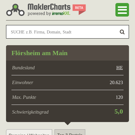
Flörsheim am Main
Bundesland
HE
Einwohner
20.623
Max. Punkte
120
5,0
Schwierigkeitsgrad