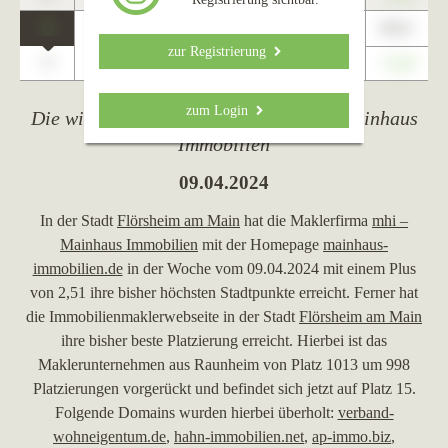
1
89,01
Flörsheim am Main
zur Registrierung
0
+1,23
zum Login
Die wichtigsten Ereignisse von mhi – Mainhaus
Immobilien
09.04.2024
In der Stadt
Flörsheim am Main
hat die Maklerfirma
mhi –
Mainhaus Immobilien
mit der Homepage
mainhaus-
immobilien.de
in der Woche vom 09.04.2024 mit einem Plus
von 2,51 ihre bisher höchsten Stadtpunkte erreicht. Ferner hat
die Immobilienmaklerwebseite in der Stadt
Flörsheim am Main
ihre bisher beste Platzierung erreicht. Hierbei ist das
Maklerunternehmen aus Raunheim von Platz 1013 um 998
Platzierungen vorgerückt und befindet sich jetzt auf Platz 15.
Folgende Domains wurden hierbei überholt:
verband-
wohneigentum.de
,
hahn-immobilien.net
,
ap-immo.biz
,