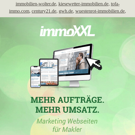
immobilien-wolter.de
,
kiesewetter-immobilien.de
,
tofa-
immo.com
,
century21.de
,
gwh.de
,
wuestenrot-immobilien.de
,
adler-immobilien.de
,
frankfurter-volksbank.de
,
gsw-ffm.de
,
frankfurter-sparkasse.de
,
moebus-partner.de
,
naspa.de
,
naspaimmobilien.de
,
ghezal-immobilien.de
,
gww-wiesbaden.de
,
umbauterraum.de
,
vb-alzey-worms.de
,
molitor-immobilien.de
,
immobilien-bayer.de
,
weber-immobilien-mtk.de
,
von-poll.com
,
poetzl-immobilien.de
,
gewobau-online.de
,
vr-mainspitze.de
,
hc24.de
,
weisenburger.de
,
bastian-immobilien.de
,
orban-
partner.de
,
bene-immobilien.net
,
weiss-projekte.com
,
duperret-
muenchen.de
,
sv-geck.de
,
kutter-immobilien.de
,
dietmar-
buecher-vermietung.de
,
betterhomes.de
,
optimhome.de
,
borgers-
bau.de
,
blitz-immobilien.de
,
lukinski.de
,
schleipfer-
immobilien.de
,
psm-immoservice.de
,
ahoerner-immobilien.com
,
schumann-immobilien.net
,
homeday.de
,
wohnen-in-der-mitte.de
,
mcmakler.de
,
abg.de
,
juhna-immobilien.de
,
vermieter-vorteil.de
,
lbih.hessen.de
,
wita-immo.de
,
meister-immobilien.com
,
frank.de
,
anderka-immobilien.de
,
roesnerundpartner.de
,
hvkurz.de
,
helinprojekt.de
,
immobilien-usselmann.de
,
bpd-