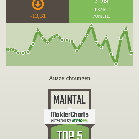
21,09
GESAMT-
-13,31
PUNKTE
Auszeichnungen