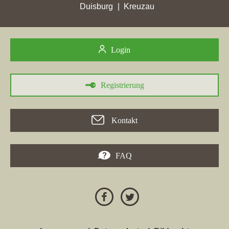
LBS Immobilien GmbH
, Makler aus Offenbach am Main und
Duisburg
Kreuzau
Inhaber der Immobilienmaklerwebseite
lbs-immobilien.de
, ist in
der Woche vom 23.04.2024 in der Stadt
Maintal
in die TOP 5
gekommen.
Login
19.02.2024
In
Groß-Gerau
hat die Immobilienmaklerfirma
LBS Immobilien
Registrierung
GmbH
mit der Immobilienmaklerwebseite
lbs-immobilien.de
in
der Woche vom 19.02.2024 mit einem Plus von 0,53 ihre bisher
höchsten Stadtpunkte erreicht. Die Immobilienmaklerwebseite
Kontakt
hat in der Stadt
Groß-Gerau
ihre bisher beste Platzierung
erreicht. Hierbei ist das Maklerunternehmen aus Offenbach am
Main von Platz 16 um 3 Positionen vorgerückt und befindet sich
FAQ
jetzt auf Rang 13. Folgende Immobilienmaklerseiten wurden
hierbei überholt:
werte-funkimmobilien.de
,
seiberth-
immobilien.de
und
brune.immobilien
.