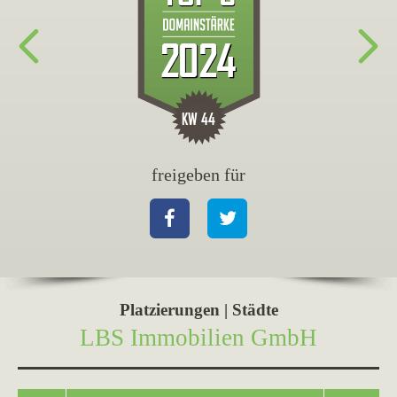
freigeben für
fr
Facebook
Twitter
Fa
Platzierungen | Städte
LBS Immobilien GmbH