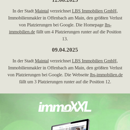
In der Stadt
Maintal
verzeichnet
LBS Immobilien GmbH
,
Immobilienmakler in Offenbach am Main, den größten Verlust
von Platzierungen bei Google. Die Homepage
lbs-
immobilien.de
fällt um 4 Platzierungen runter auf die Position
13.
09.04.2025
In der Stadt
Maintal
verzeichnet
LBS Immobilien GmbH
,
Immobilienmakler in Offenbach am Main, den größten Verlust
von Platzierungen bei Google. Die Webseite
lbs-immobilien.de
fällt um 3 Platzierungen runter auf die Position 12.
24.02.2025
In
Maintal
verzeichnet
LBS Immobilien GmbH
,
Immobilienmakler in Offenbach am Main, den größten Verlust
von Platzierungen bei Google. Die Maklerdomain
lbs-
immobilien.de
fällt um 1 Platzierung runter auf die Position 12.