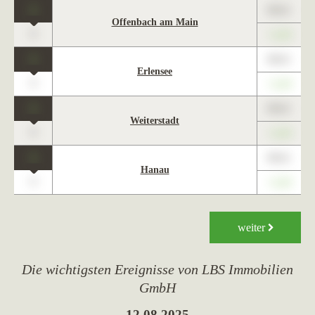
1
89,01
Offenbach am Main
0
+1,23
1
89,01
Erlensee
0
+1,23
1
89,01
Weiterstadt
0
+1,23
1
89,01
Hanau
0
+1,23
weiter
Die wichtigsten Ereignisse von LBS Immobilien
GmbH
12.08.2025