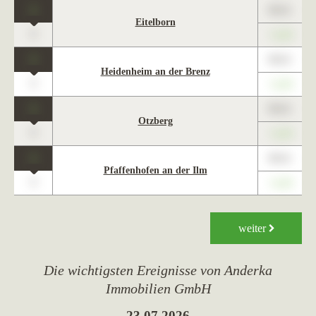
1
89,01
Eitelborn
0
+1,23
1
89,01
Heidenheim an der Brenz
0
+1,23
1
89,01
Otzberg
0
+1,23
1
89,01
Pfaffenhofen an der Ilm
0
+1,23
weiter
Die wichtigsten Ereignisse von Anderka
Immobilien GmbH
23.07.2026