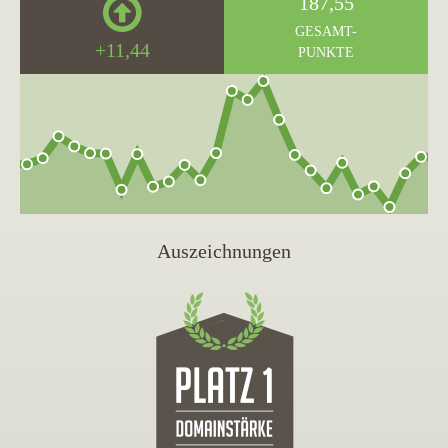
187,55
GESAMT-
+11,44
PUNKTE
Auszeichnungen