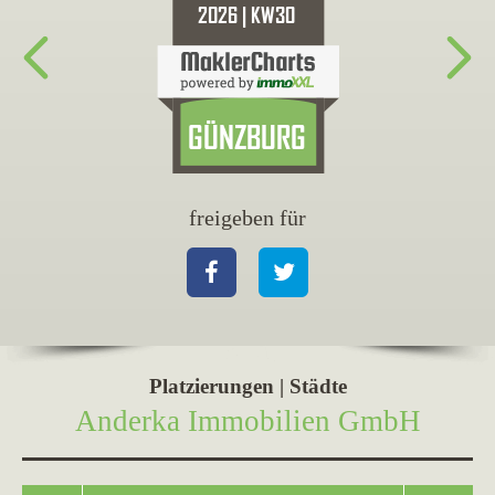
freigeben für
fr
Facebook
Twitter
Fa
Platzierungen | Städte
Anderka Immobilien GmbH