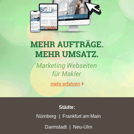
30.06.2026
Die Maklerfirma
Anderka Immobilien GmbH
hat mit der
Maklerdomain
anderka-immobilien.de
in der Woche vom
26.06.2026 in folgenden Städten ihre bisher höchsten
Stadtpunkte gewonnen: in
Werlte
ein Zugewinn von 2,18 auf
2,89 Stadtpunkte, ein Zuwachs von 6,21 auf 7,36 Stadtpunkte in
der Stadt
Laupheim
, in
Otzberg
eine Steigerung um 1,74 auf
1,98 Stadtpunkte und in der Stadt
Bühl
ein Zugewinn von 7,44
auf 8,79 Stadtpunkte Zudem hat die Domain in der Stadt
mehr erfahren
Otzberg
ihre bisher beste Platzierung erreicht. Hierbei ist der
Immobilienmakler aus Günzburg von Platz 26 um 15
Platzierungen vorgerückt und befindet sich jetzt auf Position 11.
Städte
:
Folgende Homepages wurden hierbei überholt:
racano.de
,
knebel-immobilien.de
,
vista-immobilien.de
,
century21.de
,
Nürnberg
Frankfurt am Main
eschner-immobilien.de
,
leers-immobilien.de
,
endres-
Darmstadt
Neu-Ulm
immobiliengruppe.de
,
immobilien-experten.de
,
daechert-