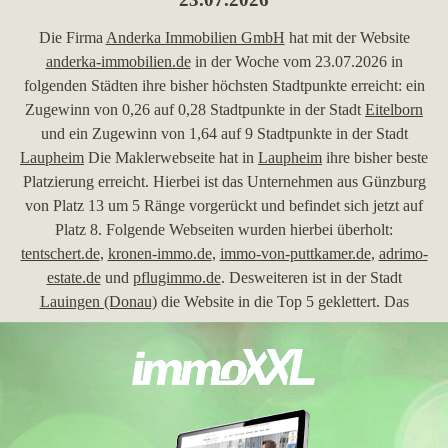
Die Firma
Anderka Immobilien GmbH
hat mit der Website
anderka-immobilien.de
in der Woche vom 23.07.2026 in
folgenden Städten ihre bisher höchsten Stadtpunkte erreicht: ein
Zugewinn von 0,26 auf 0,28 Stadtpunkte in der Stadt
Eitelborn
und ein Zugewinn von 1,64 auf 9 Stadtpunkte in der Stadt
Laupheim
Die Maklerwebseite hat in
Laupheim
ihre bisher beste
Platzierung erreicht. Hierbei ist das Unternehmen aus Günzburg
von Platz 13 um 5 Ränge vorgerückt und befindet sich jetzt auf
Platz 8. Folgende Webseiten wurden hierbei überholt:
tentschert.de
,
kronen-immo.de
,
immo-von-puttkamer.de
,
adrimo-
estate.de
und
pflugimmo.de
. Desweiteren ist in der Stadt
Lauingen (Donau)
die Website in die Top 5 geklettert. Das
Maklerunternehmen verzeichnet in der Stadt
Bühl
den größten
Verlust von Platzierungen bei Google. Um 39 Platzierungen
stürzt die Immobilienmaklerwebseite
anderka-immobilien.de
hinunter auf den Rang 54.