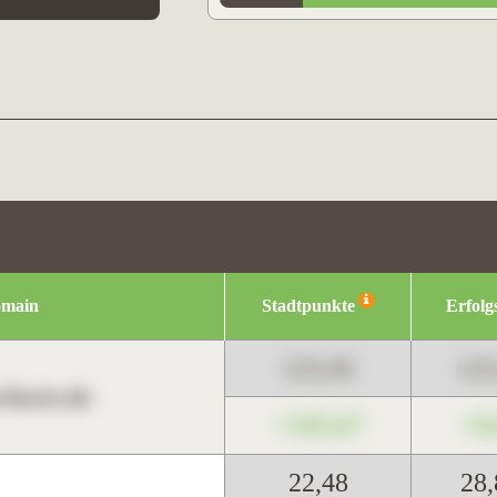
omain
Stadtpunkte
Erfolg
123,45
12
harts.de
+345,67
+0
22,48
28