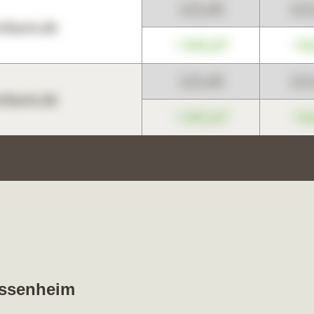
123,45
12
harts.de
+345,67
+0
123,45
12
harts.de
+345,67
+0
ossenheim