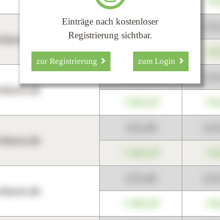
+345,67
+0
Einträge nach kostenloser
123,45
12
Registrierung sichtbar.
harts.de
+345,67
+0
zur Registrierung
zum Login
123,45
12
harts.de
+345,67
+0
123,45
12
harts.de
+345,67
+0
123,45
12
harts.de
+345,67
+0