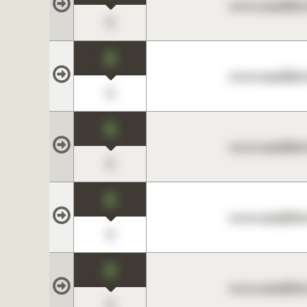
www.maklerc
0
0
www.maklerc
0
0
www.maklerc
0
0
www.maklerc
0
0
www.maklerc
0