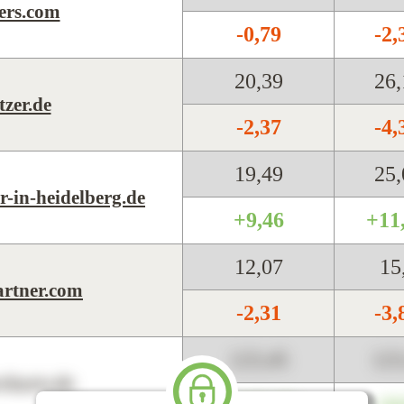
ers.com
-0,79
-2
20,39
26
tzer.de
-2,37
-4
19,49
25
-in-heidelberg.de
+9,46
+11
12,07
15
artner.com
-2,31
-3
123,45
12
harts.de