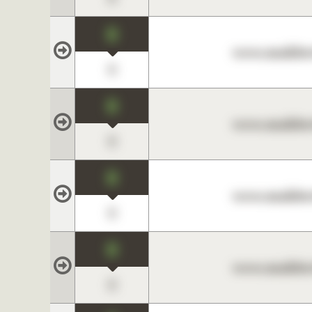
0
www.maklerc
0
0
www.maklerc
0
0
www.maklerc
0
0
www.maklerc
0