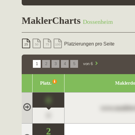
MaklerCharts
Dossenheim
Platzierungen pro Seite
25
50
75
100
1
2
3
4
5
von 6
Platz.
Maklerd
0
www.maklerc
0
2