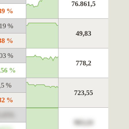
76.861,5
,39 %
,19 %
49,83
,38 %
,03 %
778,2
,56 %
,5 %
723,55
,82 %
3,45%
963,24