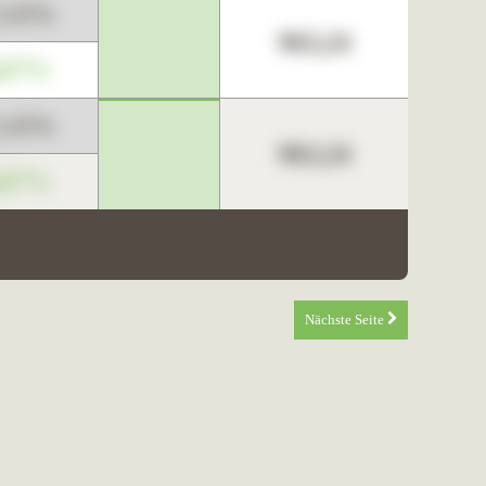
3,45%
963,24
,67%
3,45%
963,24
,67%
Nächste Seite