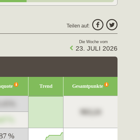
Teilen auf:
Die Woche vom
23. JULI 2026
squote
Trend
Gesamtpunkte
3,45%
963,24
,67%
,87 %