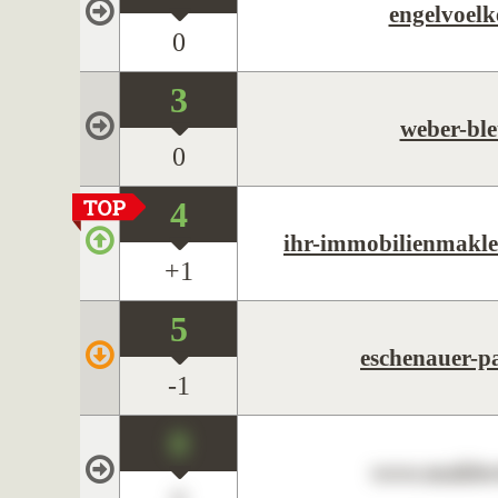
engelvoelk
0
3
weber-ble
0
4
ihr-immobilienmakler
+1
5
eschenauer-p
-1
0
www.maklerc