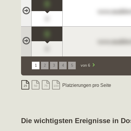
0
www.maklerc
0
0
www.maklerc
0
1
2
3
4
5
von 6
Platzierungen pro Seite
25
50
75
100
Die wichtigsten Ereignisse in D