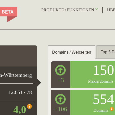
PRODUKTE / FUNKTIONEN
ÜBE
Top 3 P
Domains / Webseiten
150
n-Württemberg
+3
Maklerdomains
12.651 / 78
554
4,0
+106
Domains