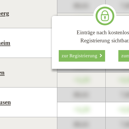
89,01
7,
berg
+1,23
+2,
Einträge nach kostenlos
89,01
7,
Registrierung sichtbar
heim
+1,23
+2,
zur Registrierung
zu
89,01
7,
en
+1,23
+2,
89,01
7,
usen
+1,23
+2,
89,01
7,