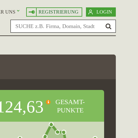
R UNS
REGISTRIERUNG
LOGIN
124,63
GESAMT-
PUNKTE