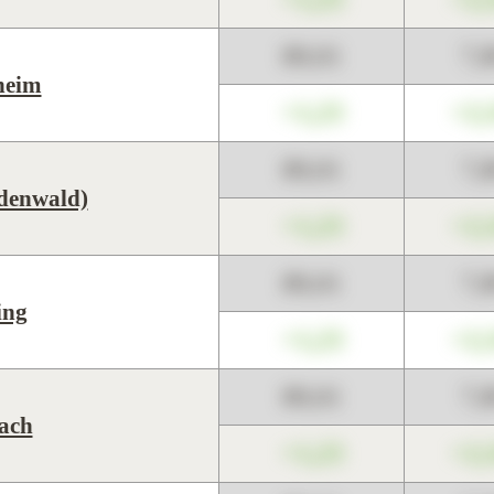
89,01
7,
heim
+1,23
+2,
89,01
7,
denwald)
+1,23
+2,
89,01
7,
ing
+1,23
+2,
89,01
7,
ach
+1,23
+2,