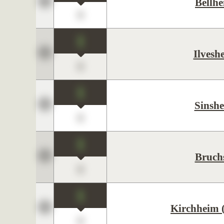
Bellh
0
1
Ilvesh
0
1
Sinsh
0
1
Bruch
0
1
Kirchheim 
0