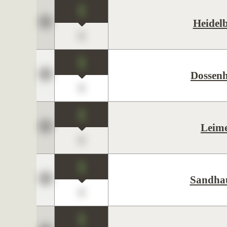
1
Heidel
0
1
Dossen
0
1
Leim
0
1
Sandha
0
1