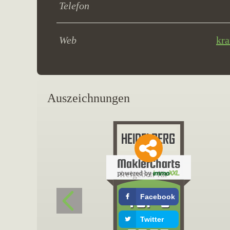
Telefon
Web
kra
Auszeichnungen
freigeben für
Facebook
Twitter