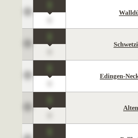
1
Walld
0
1
Schwetz
0
1
Edingen-Nec
0
1
Alte
0
1