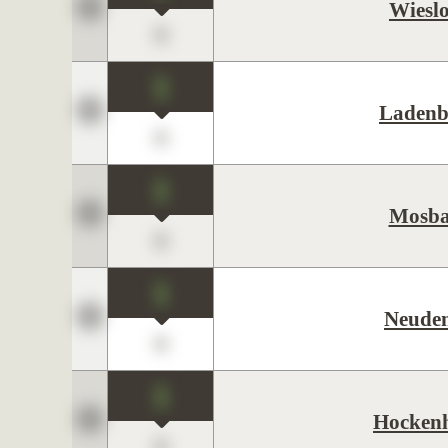
Wiesl
0
1
Ladenb
0
1
Mosba
0
1
Neude
0
1
Hocken
0