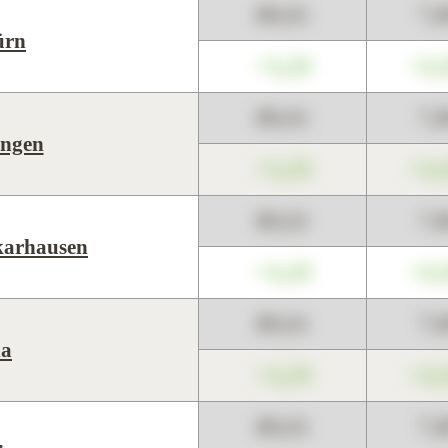
89,01
7,
ürn
+1,23
+2,
89,01
7,
ingen
+1,23
+2,
89,01
7,
karhausen
+1,23
+2,
89,01
7,
na
+1,23
+2,
89,01
7,