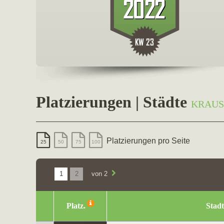
Platzierungen | Städte
KRAUS
Platzierungen pro Seite
25
50
75
100
1
2
von 2
Platz.
Stadt