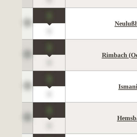
1
Neuluß
0
1
Rimbach (O
0
1
Isman
0
1
Hemsb
0