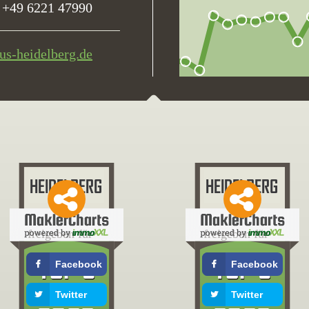
+49 6221 47990
us-heidelberg.de
freigeben für
freigeben für
Facebook
Facebook
Twitter
Twitter