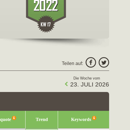
freigeben fü
Facebo
Teilen auf:
Twitter
Die Woche vom
23. JULI 2026
squote
Trend
Keywords