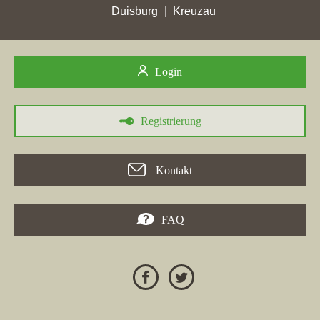
Duisburg
Kreuzau
Login
Registrierung
30.05.2026
Kontakt
Engel & Völkers AG
, ein Immobilienmakler aus Hamburg,
erzielte in der Zeit vom 24. April bis 30. Mai 2026 in
FAQ
zahlreichen Städten signifikante Punktgewinne. Besonders
hervorzuheben ist ein Punktgewinn von 40,77 in
Halberstadt
und 131,23 in
Oranienburg
. Die Webseite
engelvoelkers.com
verzeichnete jedoch auch große Verlustplätze, insbesondere in
Leimen
und anderen Städten. In Leimen fiel die Webseite auf
den Rang 6 zurück, was einen hohen Verlust an Sichtbarkeit