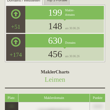
Top 3 Portale
Domains / Webseiten
199
Makler-
domains
148
+51
am 30.06.26
630
Domains
456
+174
am 30.06.26
MaklerCharts
Leimen
Platz.
Maklerdomain
Punkte
0
123,45