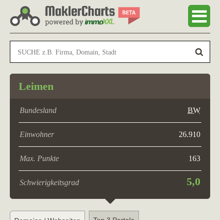
Leimen
Bundesland
BW
Einwohner
26.910
Max. Punkte
163
5,0
Schwierigkeitsgrad