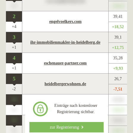
www.maklercharts.de
0
+345,67
2
39,41
engelvoelkers.com
+4
+18,52
3
39,1
ihr-immobilienmakler-in-heidelberg.de
+1
+12,75
4
35,28
eschenauer-partner.com
+1
+9,93
5
26,7
heidelbergerwohnen.de
-2
-7,51
0
123,45
www.maklercharts.de
Einträge nach kostenloser
0
+345,67
Registrierung sichtbar.
0
123,45
www.maklercharts.de
zur Registrierung
0
+345,67