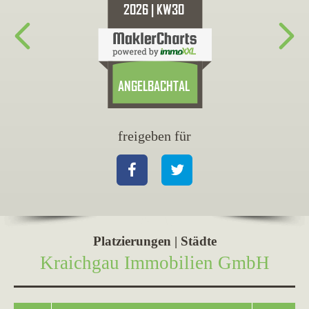
freigeben für
fr
Facebook
Twitter
Fa
Platzierungen | Städte
Kraichgau Immobilien GmbH