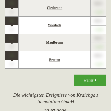
1
89,01
Cleebronn
0
+1,23
1
89,01
Wiesloch
0
+1,23
1
89,01
Maulbronn
0
+1,23
1
89,01
Bretten
0
+1,23
weiter
Die wichtigsten Ereignisse von Kraichgau
Immobilien GmbH
23.07.2026