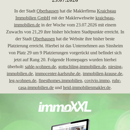
In der Stadt
Oberhausen
hat die Maklerfirma
Kraichgau
Immobilien GmbH
mit der Maklerwebseite
kraichgau-
immobilien.de
in der Woche vom 23.07.2026 mit einem
Zuwachs von 21,29 ihre bisher höchsten Stadtpunkte erreicht. In
der Stadt
Oberhausen
hat die Website ihre bisher beste
Platzierung erreicht. Hierbei ist das Unternehmen aus Sinsheim
von Platz 29 um 9 Platzierungen vorgerückt und befindet sich
jetzt auf Rang 20. Folgende Homepages wurden hierbei
überholt:
sahle-wohnen.de
,
gottschling-immobilien.de
,
niesing-
immobilien.de
,
immocenter-karlsruhe.de
,
immobilien-krause.de
,
leg-wohnen.de
,
finesthomes.immobilien
,
covivio.immo
,
ruhr-
casa-immobilien.de
und
heid-immobilienmakler.de
.
30.06.2026