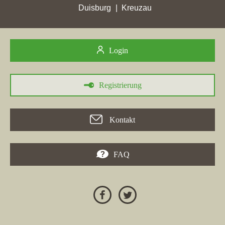
In der Woche vom 30.05.2026 konnten verschiedene
Duisburg
Kreuzau
Immobilienfirmen bemerkenswerte Platzierungen in der Stadt
Nierstein
erzielen.
ToFa Immobilien Service
verbesserte sich
von Platz 9 auf 4, während die Immobilienfirma Nau
Login
Immobilien mit einem Zuwachs auf 1,82 Stadtpunkte ebenfalls
Erfolge verzeichnete. Senger Immobilien- und
Verwaltungsgesellschaft erzielte in Nierstein 2,3 Stadtpunkte,
Registrierung
und die Volksbank Immobilien GmbH erreichte 2,59
Stadtpunkte. Auch die
AKO Immobilien GmbH
und andere
Immobilienfirmen konnten ihre Platzierungen steigern, wodurch
Kontakt
"Immobilienfirmen Nierstein" eine besondere Aufmerksamkeit
in der Rangliste erhalten.
FAQ
24.04.2026
In
Nierstein
verzeichnet Köhler Immobilien e.K. den größten