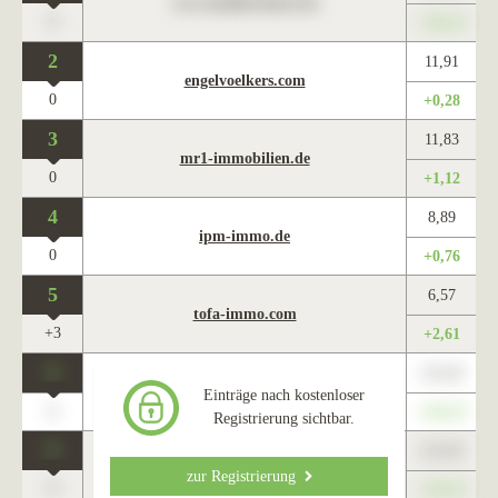
www.maklercharts.de
0
+345,67
2
11,91
engelvoelkers.com
0
+0,28
3
11,83
mr1-immobilien.de
0
+1,12
4
8,89
ipm-immo.de
0
+0,76
5
6,57
tofa-immo.com
+3
+2,61
0
123,45
www.maklercharts.de
Einträge nach kostenloser
0
+345,67
Registrierung sichtbar.
0
123,45
www.maklercharts.de
zur Registrierung
0
+345,67