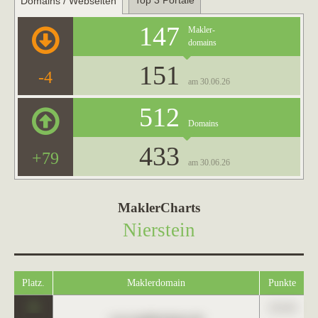
Top 3 Portale
Domains / Webseiten
147
Makler-
domains
151
-4
am 30.06.26
512
Domains
433
+79
am 30.06.26
MaklerCharts
Nierstein
Platz.
Maklerdomain
Punkte
0
123,45