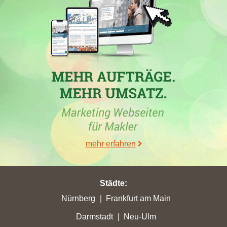
In der Woche vom 26.06.2026 hat die Immobilienmaklerfirma
Köhler Immobilien e.K. ihre bisher beste Platzierung in
Bischofsheim erreicht, indem sie von Platz 24 auf Platz 16
vorrückte. Gleichzeitig verzeichnete die Website
immobilien-
koehler.de
insbesondere in
Nierstein
den größten Rückgang auf
Rang 12. Das Unternehmen beneidet die Konkurrenz, während
die Maklerseite von
SENGER Immobilien- und
Verwaltungsgesellschaft mbH
in Nierstein die höchste Zunahme
an Stadtpunkten mit 4,06 erzielte und auf Rang 7 vorrückte. Wer
sein **Haus verkaufen in Nierstein** möchte, könnte von den
Entwicklungen der jeweiligen Maklerprofis profitieren.
Multiplizieren Sie die Erfolge und die aktuelles Marktgeschehen
mehr erfahren
in dieser Region, um einen optimalen Preis für Ihre Immobilie zu
erzielen.
Städte
:
Nürnberg
Frankfurt am Main
30.05.2026
Darmstadt
Neu-Ulm