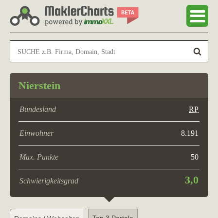
Nierstein
Bundesland
RP
Einwohner
8.191
Max. Punkte
50
3,0
Schwierigkeitsgrad