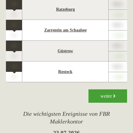
1
89,01
Ratzeburg
0
+1,23
1
89,01
Zarrentin am Schaalsee
0
+1,23
1
89,01
Güstrow
0
+1,23
1
89,01
Rostock
0
+1,23
weiter
Die wichtigsten Ereignisse von FBR
Maklerkontor
23.07.2026