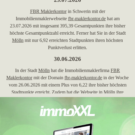
FBR Maklerkontor
in Schwerin mit der
Immobilienmaklerwebseite
fbr-maklerkontor.de
hat am
23.07.2026 mit insgesamt 395,39 Gesamtpunkten ihre bisher
höchste Gesamtpunktzahl erreicht. Ferner hat Sie in der Stadt
Mölln
mit nur 6,92 erreichten Stadtpunkten ihren höchsten
Punktverlust erlitten.
30.06.2026
In der Stadt
Mölln
hat die Immobilienmaklerfirma
FBR
Maklerkontor
mit der Domain
fbr-maklerkontor.de
in der Woche
vom 26.06.2026 mit einem Plus von 6,22 ihre bisher höchsten
Stadtpunkte erreicht. Zudem hat die Webseite in
Mölln
ihre
bisher beste Platzierung erreicht. Hierbei ist die Firma aus
Schwerin von Platz 12 um 5 Platzierungen vorgerückt und
befindet sich jetzt auf Position 7. Folgende Maklerseiten wurden
hierbei überholt:
moellerherm-immobilien.de
,
von-poll.com
,
rosenbauer-immobilien.de
,
kreisbau-lbg.de
,
immobilienkontor-