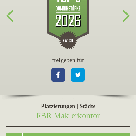
freigeben für
fr
Facebook
Twitter
Fa
Platzierungen | Städte
FBR Maklerkontor