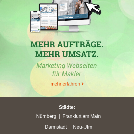
In der Stadt
Düren
hat die Firma
IMMOBILIEN LAURA
DÜREN
mit der Homepage
immo-dueren.de
in der Woche vom
05.01.2026 mit einem Plus von 22,65 ihre bisher höchsten
Stadtpunkte erreicht.
12.08.2025
IMMOBILIEN LAURA DÜREN
in Schmidthachenbach mit
der Homepage
immo-dueren.de
hat am 12.08.2025 mit
insgesamt 78,55 Gesamtpunkten ihre bisher höchste
Gesamtpunktzahl erreicht.
18.07.2025
mehr erfahren
IMMOBILIEN LAURA DÜREN
in Schmidthachenbach mit
der Webseite
immo-dueren.de
hat am 18.07.2025 mit insgesamt
72,19 Gesamtpunkten ihre bisher höchste Gesamtpunktzahl
Städte
:
erreicht.
Nürnberg
Frankfurt am Main
08.08.2024
Darmstadt
Neu-Ulm