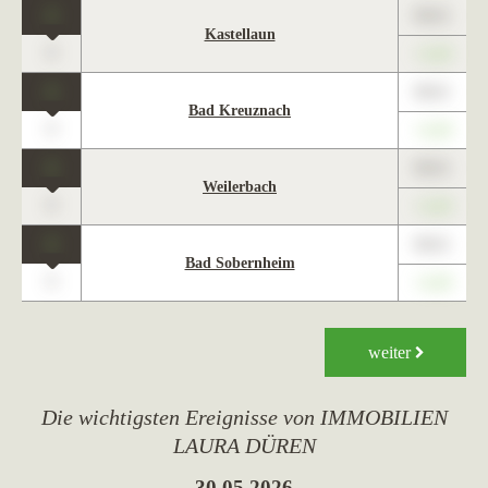
1
89,01
Kastellaun
0
+1,23
1
89,01
Bad Kreuznach
0
+1,23
1
89,01
Weilerbach
0
+1,23
1
89,01
Bad Sobernheim
0
+1,23
weiter
Die wichtigsten Ereignisse von IMMOBILIEN
LAURA DÜREN
30.05.2026