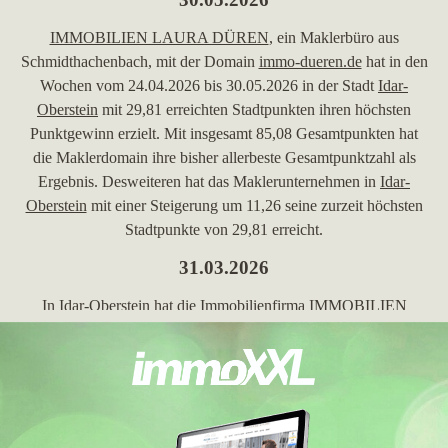
IMMOBILIEN LAURA DÜREN
, ein Maklerbüro aus
Schmidthachenbach, mit der Domain
immo-dueren.de
hat in den
Wochen vom 24.04.2026 bis 30.05.2026 in der Stadt
Idar-
Oberstein
mit 29,81 erreichten Stadtpunkten ihren höchsten
Punktgewinn erzielt. Mit insgesamt 85,08 Gesamtpunkten hat
die Maklerdomain ihre bisher allerbeste Gesamtpunktzahl als
Ergebnis. Desweiteren hat das Maklerunternehmen in
Idar-
Oberstein
mit einer Steigerung um 11,26 seine zurzeit höchsten
Stadtpunkte von 29,81 erreicht.
31.03.2026
In
Idar-Oberstein
hat die Immobilienfirma
IMMOBILIEN
LAURA DÜREN
mit der Maklerwebseite
immo-dueren.de
in
der Woche vom 31.03.2026 mit einem Plus von 4,37 ihre bisher
höchsten Stadtpunkte erreicht.
05.01.2026