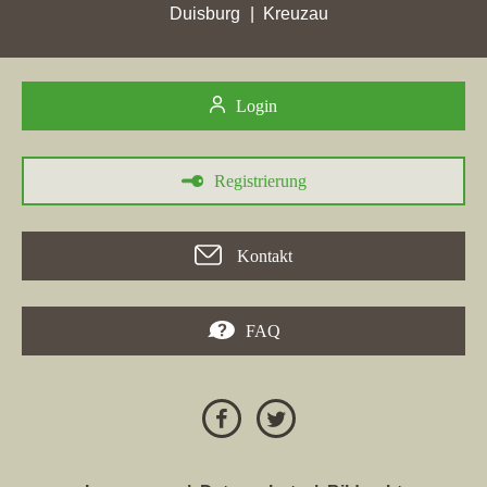
IMMOBILIEN LAURA DÜREN
, ein Maklerbüro aus
Duisburg
Kreuzau
Schmidthachenbach, mit der Maklerdomain
immo-dueren.de
hat
in den Wochen vom 23.07.2024 bis 08.08.2024 in
Sohren
mit
nur 0,01 erreichten Stadtpunkten ihren höchsten Punktverlust
erlitten.
Login
23.07.2024
Registrierung
In der Stadt
Sohren
hat die Firma
IMMOBILIEN LAURA
DÜREN
mit der Maklerwebseite
immo-dueren.de
in der Woche
vom 23.07.2024 mit einem Zugewinn von 0,1 ihre bisher
Kontakt
höchsten Stadtpunkte erreicht. In der Stadt
Sohren
hat die
Domain ihre bisher beste Platzierung erreicht. Hierbei ist die
Immobilienfirma aus Schmidthachenbach von Platz 7 um 1
FAQ
Position vorgerückt und befindet sich jetzt auf Position 6.
Folgende Homepage wurde hierbei überholt:
betterhomes.de
.
22.05.2024
In der Stadt
Sohren
verzeichnet
IMMOBILIEN LAURA