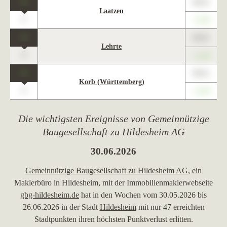
1
89,01
Laatzen
0
+1,23
1
89,01
Lehrte
0
+1,23
1
89,01
Korb (Württemberg)
0
+1,23
Die wichtigsten Ereignisse von Gemeinnützige
Baugesellschaft zu Hildesheim AG
30.06.2026
Gemeinnützige Baugesellschaft zu Hildesheim AG
, ein
Maklerbüro in Hildesheim, mit der Immobilienmaklerwebseite
gbg-hildesheim.de
hat in den Wochen vom 30.05.2026 bis
26.06.2026 in der Stadt
Hildesheim
mit nur 47 erreichten
Stadtpunkten ihren höchsten Punktverlust erlitten.