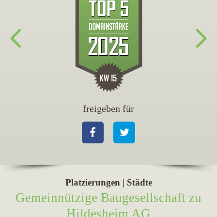
freigeben für
fr
Facebook
Twitter
Fa
Platzierungen | Städte
Gemeinnützige Baugesellschaft zu
Hildesheim AG