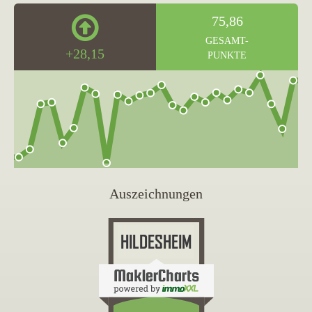
75,86
GESAMT-
+28,15
PUNKTE
Auszeichnungen