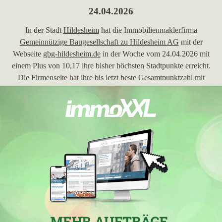
24.04.2026
In der Stadt
Hildesheim
hat die Immobilienmaklerfirma
Gemeinnützige Baugesellschaft zu Hildesheim AG
mit der
Webseite
gbg-hildesheim.de
in der Woche vom 24.04.2026 mit
einem Plus von 10,17 ihre bisher höchsten Stadtpunkte erreicht.
Die Firmenseite hat ihre bis jetzt beste Gesamtpunktzahl mit
exakt 78,9 Gesamtpunkten erzielt.
12.08.2025
In
Hildesheim
hat die Firma
Gemeinnützige Baugesellschaft zu
Hildesheim AG
mit der Homepage
gbg-hildesheim.de
in der
Woche vom 12.08.2025 mit einem Zugewinn von 4,65 ihre
bisher höchsten Stadtpunkte erreicht. Die Firmenseite hat mit
faktisch 73,2 Gesamtpunkten ihre bisher höchste
Gesamtpunktzahl erklettert.
21.05.2025