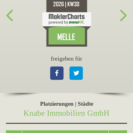
freigeben für
fr
Facebook
Twitter
Fa
Platzierungen | Städte
Knabe Immobilien GmbH