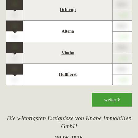
1
89,01
Ochtrup
0
+1,23
1
89,01
Altena
0
+1,23
1
89,01
Vlotho
0
+1,23
1
89,01
Hüllhorst
0
+1,23
weiter
Die wichtigsten Ereignisse von Knabe Immobilien
GmbH
30.06.2026