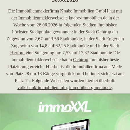
Die Immobilienmaklerfirma
Knabe Immobilien GmbH
hat mit
der Immobilienmaklerwebseite
knabe-immobilien.de
in der
Woche vom 26.06.2026 in folgenden Städten ihre bisher
höchsten Stadtpunkte gewonnen: in der Stadt
Ochtrup
ein
Zugewinn von 2,67 auf 3,56 Stadtpunkte, in der Stadt
Enger
ein
Zugewinn von 14,8 auf 62,25 Stadtpunkte und in der Stadt
Herford
eine Steigerung um 7,53 auf 17,37 Stadtpunkte Die
Immobilienmaklerwebseite hat in
Ochtrup
ihre bisher beste
Platzierung erreicht. Hierbei ist die Immobilienfirma aus Melle
von Platz 28 um 13 Ränge vorgerückt und befindet sich jetzt auf
Platz 15. Folgende Webseiten wurden hierbei überholt:
volksbank-immobilien.info
,
immobilien-gumnior.de
,
immobilien-experten.de
,
city-immobilienmakler.de
,
homeday.de
,
clever-immobilien.de
,
marggraf-immobilien.de
,
fehrmann-
gruppe.de
,
klaever-immobilien.de
,
uhtepe.de
,
pegasusimmobilien.net
,
ausa-immobilien.de
und
friederkemper.de
. Mit 62,25 erreichten Stadtpunkten hat sie in
der Stadt
Enger
ihren höchsten Punktgewinn erzielt. Sie hat in