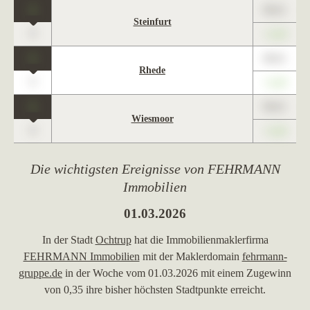
1
89,01
Steinfurt
0
+1,23
1
89,01
Rhede
0
+1,23
1
89,01
Wiesmoor
0
+1,23
Die wichtigsten Ereignisse von FEHRMANN
Immobilien
01.03.2026
In der Stadt
Ochtrup
hat die Immobilienmaklerfirma
FEHRMANN Immobilien
mit der Maklerdomain
fehrmann-
gruppe.de
in der Woche vom 01.03.2026 mit einem Zugewinn
von 0,35 ihre bisher höchsten Stadtpunkte erreicht.