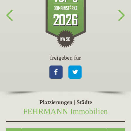
freigeben für
fr
Facebook
Twitter
Fa
Platzierungen | Städte
FEHRMANN Immobilien