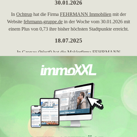
30.01.2026
In
Ochtrup
hat die Firma
FEHRMANN Immobilien
mit der
Website
fehrmann-gruppe.de
in der Woche vom 30.01.2026 mit
einem Plus von 0,73 ihre bisher höchsten Stadtpunkte erreicht.
18.07.2025
In
Gronau (Westf)
hat die Maklerfirma
FEHRMANN
Immobilien
mit der Homepage
fehrmann-gruppe.de
in der
Woche vom 18.07.2025 mit einem Zuwachs von 2,34 ihre
bisher höchsten Stadtpunkte erreicht. Ihre bisher beste
Platzierung hat die Domain in der Stadt
Gronau (Westf)
erreicht.
Hierbei ist das Maklerunternehmen aus Haren (Ems) von Platz
23 um 4 Plätze vorgerückt und befindet sich jetzt auf Position
19. Folgende Immobilienmaklerwebseiten wurden hierbei
überholt:
immobilien-gronau.eu
,
makler-elbers.de
,
stegehuis.de
,
hausverwaltung-berger-mertens.de
und
wgg-gronau.de
.