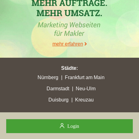
24.02.2025
In der Stadt
Ochtrup
hat die Immobilienfirma
FEHRMANN
Immobilien
mit der Maklerdomain
fehrmann-gruppe.de
in der
Woche vom 24.02.2025 mit einem Plus von 0,55 ihre bisher
mehr erfahren
höchsten Stadtpunkte erreicht.
10.02.2025
Städte
:
In
Haren (Ems)
hat die Maklerfirma
FEHRMANN Immobilien
Nürnberg
Frankfurt am Main
mit der Immobilienmaklerwebseite
fehrmann-gruppe.de
in der
Woche vom 10.02.2025 mit einem Zuwachs von 1,7 ihre bisher
Darmstadt
Neu-Ulm
höchsten Stadtpunkte erreicht. Die Maklerwebseite hat mit
Duisburg
Kreuzau
faktisch 92,57 Gesamtpunkten ihre bis zu diesem Zeitpunkt
maximale Gesamtpunktzahl erlangt.
28.01.2025
Login
In der Stadt
Haren (Ems)
hat die Firma
FEHRMANN