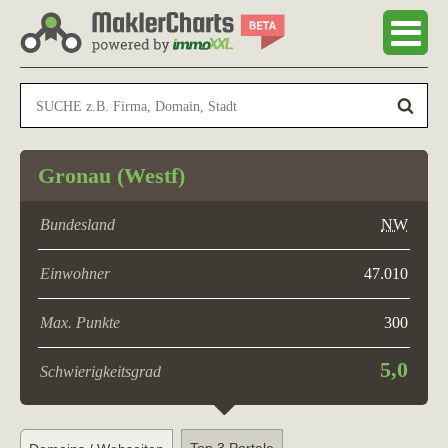
Gronau (Westf)
Bundesland
NW
Einwohner
47.010
Max. Punkte
300
5,0
Schwierigkeitsgrad