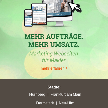
Jäkel Immobilien e.K. hat in der Woche vom 26.06.2026 in
Gronau (Westf) mit einem bemerkenswerten Fortschritt von
Platz 32 auf 14 seine beste Platzierung erzielt. Die
Immobilienfirma aus Bielefeld konnte ihre Stadtpunkte auf
12,82 steigern. Auch
Anette Dettmer Immobilien
erreichte in
Gronau (Westf) neue Höchstwerte mit 17,26 Punkten.
Währenddessen verzeichnete
ImmobilienMAX24 GmbH
aus
Neustadt am Rübenberge in der gleichen Zeit einen Punktverlust
in Gronau (Westf). Gronau (Westf) Immobilienmakler wie die
Jäkel Immobilien e.K. zeigen somit eine starke
Wettbewerbsdynamik in der Region. Ein weiterer Aufsteiger ist
die Gute Bude UG aus Würzburg, die nun auf Platz 15 rangiert
mehr erfahren
und damit in Gronau (Westf) 41 Positionen gutmachte.
Städte
:
Nürnberg
Frankfurt am Main
30.05.2026
Darmstadt
Neu-Ulm
Die
Engel & Völkers AG
, ein Immobilienmakler aus Hamburg,