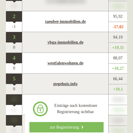
www.maklercharts.de
0
+345,67
2
95,92
taeuber-immobilien.de
-1
-17,02
3
94,19
vbga-immobilien.de
0
+19,11
4
88,07
westfalenwohnen.de
0
+18,27
5
66,44
stegehuis.info
0
+10,1
0
123,45
www.maklercharts.de
Einträge nach kostenloser
0
+345,67
Registrierung sichtbar.
0
123,45
www.maklercharts.de
zur Registrierung
0
+345,67