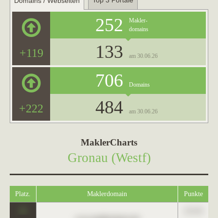
Top 3 Portale
Domains / Webseiten
252
Makler-
domains
133
+119
am 30.06.26
706
Domains
484
+222
am 30.06.26
MaklerCharts
Gronau (Westf)
Platz.
Maklerdomain
Punkte
0
123,45