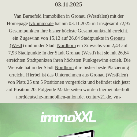
03.11.2025
Van Barnefeld Immobilien
in Gronau (Westfalen) mit der
Homepage
lvb-immo.de
hat am 03.11.2025 mit insgesamt 72,95
Gesamtpunkten ihre bisher höchste Gesamtpunktzahl erreicht.
ein Zugewinn von 15,12 auf 26,64 Stadtpunkte in
Gronau
(Westf)
und in der Stadt
Nordhorn
ein Zuwachs von 2,43 auf
7,93 Stadtpunkte In der Stadt
Gronau (Westf)
hat sie mit 26,64
erreichten Stadtpunkten ihren höchsten Punktgewinn erzielt. Die
Website hat in der Stadt
Nordhorn
ihre bisher beste Platzierung
erreicht. Hierbei ist das Unternehmen aus Gronau (Westfalen)
von Platz 25 um 5 Positionen vorgerückt und befindet sich jetzt
auf Position 20. Folgende Maklerseiten wurden hierbei überholt:
norddeutsche-immobilien-union.de
,
century21.de
,
vm-
nordhorn.de
,
hollandimmocenter.com
,
grafschafter-
immobilienmanagement.de
und
gi-gewerbeimmobilien.de
.