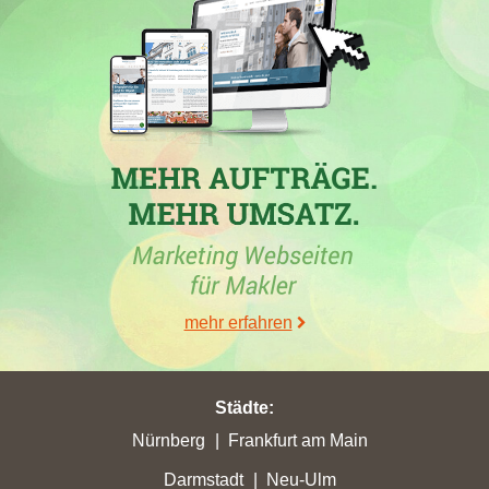
10.09.2025
In
Vreden
hat die Maklerfirma
Van Barnefeld Immobilien
mit
der Immobilienmaklerwebseite
lvb-immo.de
in der Woche vom
10.09.2025 mit einem Zugewinn von 2,92 ihre bisher höchsten
Stadtpunkte erreicht.
12.08.2025
Van Barnefeld Immobilien
mit der Immobilienmaklerwebseite
lvb-immo.de
hat in der Woche vom 12.08.2025 in
Gronau
(Westf)
ihre bisher beste Platzierung erreicht. Hierbei ist das
Maklerunternehmen aus Gronau (Westfalen) von Platz 13 um 3
mehr erfahren
Positionen vorgerückt und befindet sich jetzt auf Position 10.
Folgende Maklerwebseiten wurden hierbei überholt:
dettmer-
immobilien.de
,
immobilien-savci.de
und
grenzland-
Städte
:
immocenter.de
. in
Vreden
eine Steigerung um 6,57 auf 15,73
Nürnberg
Frankfurt am Main
Stadtpunkte und eine Steigerung um 7,45 auf 17,66 Stadtpunkte
in der Stadt
Gronau (Westf)
Mit exakt 64,04 Gesamtpunkten hat
Darmstadt
Neu-Ulm