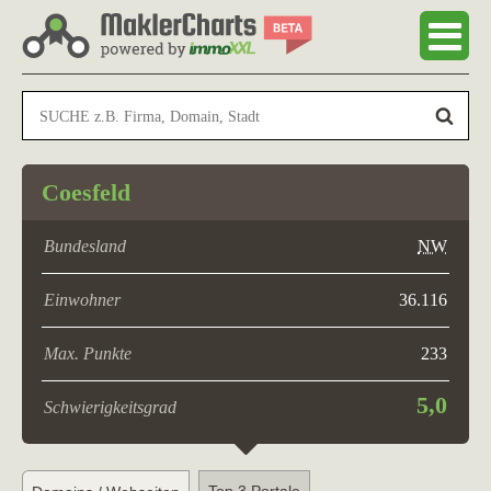
Coesfeld
Bundesland
NW
Einwohner
36.116
Max. Punkte
233
5,0
Schwierigkeitsgrad