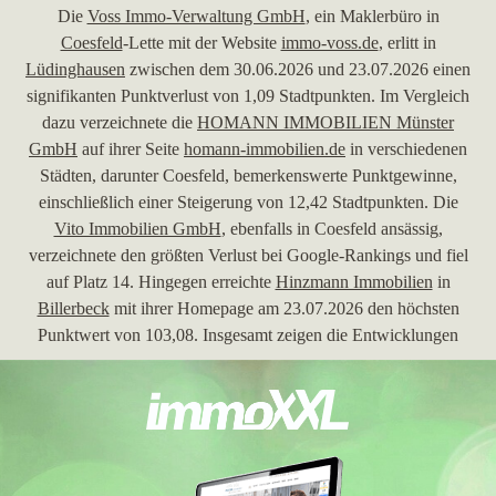
Die
Voss Immo-Verwaltung GmbH
, ein Maklerbüro in
Coesfeld
-Lette mit der Website
immo-voss.de
, erlitt in
Lüdinghausen
zwischen dem 30.06.2026 und 23.07.2026 einen
signifikanten Punktverlust von 1,09 Stadtpunkten. Im Vergleich
dazu verzeichnete die
HOMANN IMMOBILIEN Münster
GmbH
auf ihrer Seite
homann-immobilien.de
in verschiedenen
Städten, darunter Coesfeld, bemerkenswerte Punktgewinne,
einschließlich einer Steigerung von 12,42 Stadtpunkten. Die
Vito Immobilien GmbH
, ebenfalls in Coesfeld ansässig,
verzeichnete den größten Verlust bei Google-Rankings und fiel
auf Platz 14. Hingegen erreichte
Hinzmann Immobilien
in
Billerbeck
mit ihrer Homepage am 23.07.2026 den höchsten
Punktwert von 103,08. Insgesamt zeigen die Entwicklungen
vieler Maklerbüros, einschließlich der Highlights und
Rückschläge, die dynamische Immobilienlandschaft in der
Region Coesfeld.