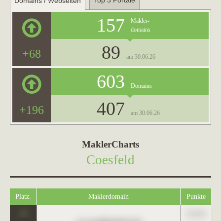
Top 3 Portale
Domains / Webseiten
157
Makler-
domains
89
+68
am 30.06.26
603
Domains
407
+196
am 30.06.26
MaklerCharts
Coesfeld
Platz.
Maklerdomain
Punkte
0
123,45