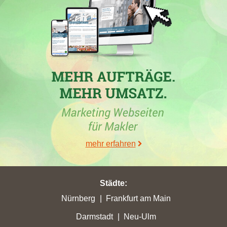
30.06.2026
In den Wochen vom 30.05.2026 bis 26.06.2026 verzeichneten
verschiedene Immobilienmakler in mehreren Städten signifikante
Punktgewinne und -verluste. Insbesondere die
Voss Immo-
Verwaltung GmbH
, ein Immobilienmakler in
Coesfeld
-Lette,
erzielte in der Stadt Coesfeld einen Zuwachs auf 28,99
Stadtpunkte. Zudem erlangte die Immobilienmaklerwebseite
einige der besten Platzierungen und ist unter den erfolgreichsten
Maklern in Coesfeld sowie Umgebung gelistet. Andere Firmen
wie Engel & Völkers und
Weissleder Immobilien
hatten
mehr erfahren
ebenfalls bemerkenswerte Höchstgewinne und -verluste,
während mehrere Webseiten in die Top 5 ihrer jeweiligen Städte
aufstiegen.
Städte
:
Nürnberg
Frankfurt am Main
Darmstadt
Neu-Ulm