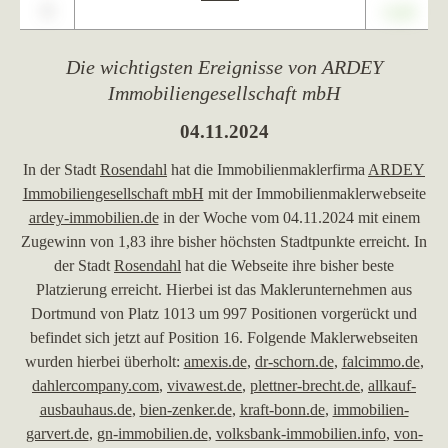
0
+1,23
Die wichtigsten Ereignisse von ARDEY
Immobiliengesellschaft mbH
04.11.2024
In der Stadt
Rosendahl
hat die Immobilienmaklerfirma
ARDEY
Immobiliengesellschaft mbH
mit der Immobilienmaklerwebseite
ardey-immobilien.de
in der Woche vom 04.11.2024 mit einem
Zugewinn von 1,83 ihre bisher höchsten Stadtpunkte erreicht. In
der Stadt
Rosendahl
hat die Webseite ihre bisher beste
Platzierung erreicht. Hierbei ist das Maklerunternehmen aus
Dortmund von Platz 1013 um 997 Positionen vorgerückt und
befindet sich jetzt auf Position 16. Folgende Maklerwebseiten
wurden hierbei überholt:
amexis.de
,
dr-schorn.de
,
falcimmo.de
,
dahlercompany.com
,
vivawest.de
,
plettner-brecht.de
,
allkauf-
ausbauhaus.de
,
bien-zenker.de
,
kraft-bonn.de
,
immobilien-
garvert.de
,
gn-immobilien.de
,
volksbank-immobilien.info
,
von-