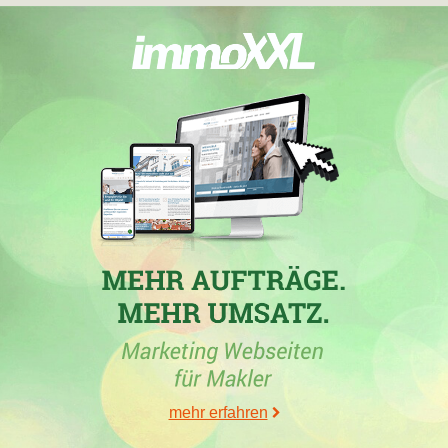
poll.com
,
homann-immobilien.de
,
soeren-heese.de
,
massa-
haus.de
,
wohnstadtbau.de
,
salm-horstmar.de
,
schwabenhaus.de
,
hg-immoservice.de
,
volksbank-baumberge.de
,
wsg-kreis-
coesfeld.de
,
ht-konzeptbau.de
,
bauforum-wohnbau.de
,
huefner-
immobilien.de
,
spk-immo.de
,
betterhomes.de
,
hollandimmocenter.com
,
harling-immobilien.de
,
makler-
heller.de
,
homeday.de
,
immobilien-kopp.com
,
mcmakler.de
,
red-
square.de
,
clever-immobilien.de
,
libra-immo.de
,
ipm.nrw
,
evernest.com
,
waterkamp.immo
,
trimonia.immo
,
wks-
immobilien.com
,
ge-immo.de
,
kleeberg-immobilien.de
,
klaever-
immobilien.de
,
le-apis-exclusiv.de
,
rosenbergdoll.de
,
nkg-
immobilien.de
,
duema-massivbau.de
,
rosenboom-
immobilien.com
,
dew-immo.de
,
vrbank-wml.de
,
immobilien-
billerbeck.de
und
dim-darfeld.de
.
mehr erfahren
31.07.2018