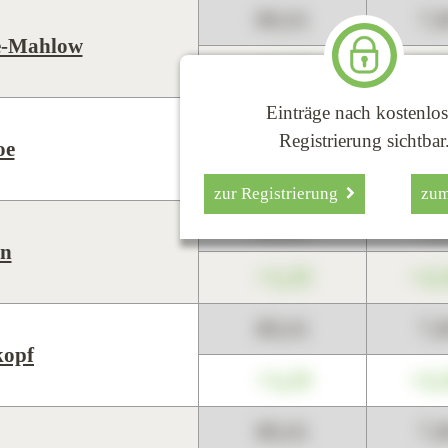
89,01
7,
e-Mahlow
+1,23
+2,
Einträge nach kostenlos
89,01
7,
Registrierung sichtbar
oe
+1,23
+2,
zur Registrierung
zu
89,01
7,
n
+1,23
+2,
89,01
7,
kopf
+1,23
+2,
89,01
7,