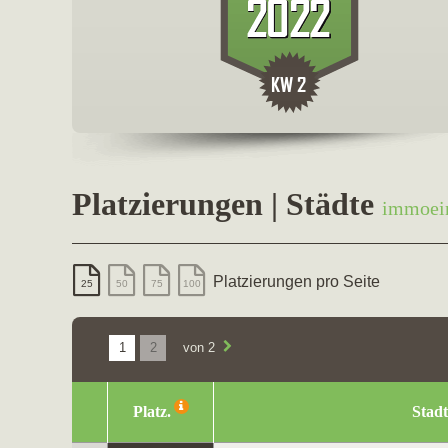
Platzierungen | Städte
immoei
Platzierungen pro Seite
25
50
75
100
1
2
von 2
Platz.
Stadt