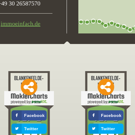
+49 30 26587570
immoeinfach.de
freigeben für
freigeben für
Facebook
Facebook
Twitter
Twitter