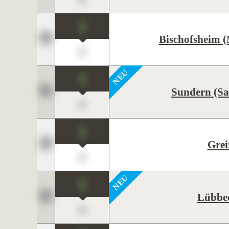
1
Bischofsheim (
0
1
Sundern (Sa
0
1
Grei
0
1
Lübbe
0