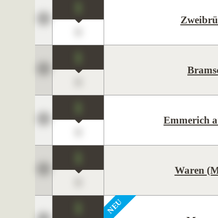
1
Zweibrü
0
1
Brams
0
1
Emmerich a
0
1
Waren (M
0
1