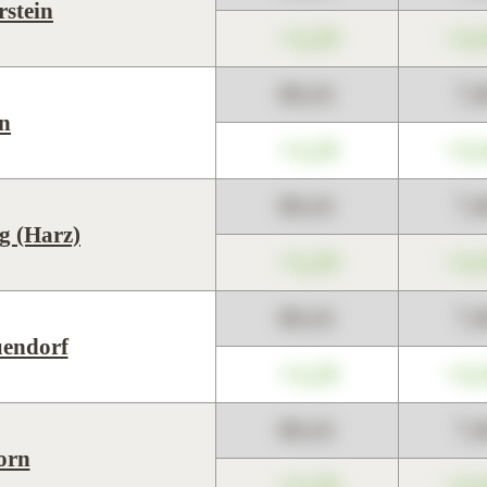
rstein
+1,23
+2,
89,01
7,
in
+1,23
+2,
89,01
7,
g (Harz)
+1,23
+2,
89,01
7,
endorf
+1,23
+2,
89,01
7,
orn
+1,23
+2,