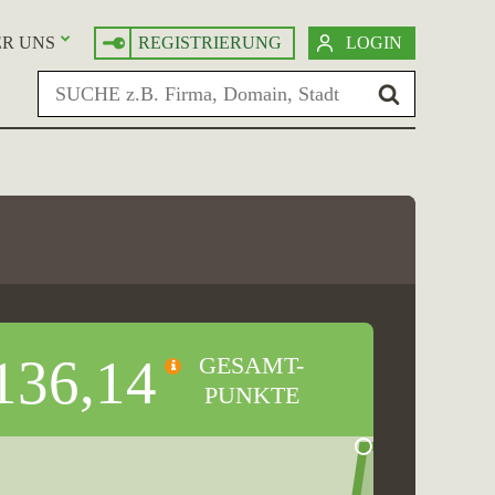
R UNS
REGISTRIERUNG
LOGIN
136,14
GESAMT-
PUNKTE