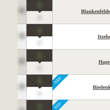
1
Blankenfeld
0
1
Itzeh
0
1
Hage
0
1
Bieden
0
1