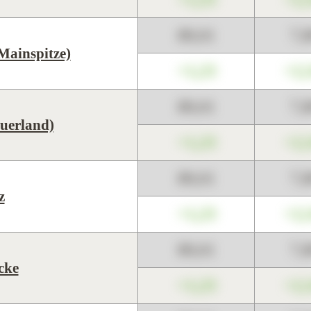
89,01
7,
Mainspitze)
+1,23
+2,
89,01
7,
uerland)
+1,23
+2,
89,01
7,
z
+1,23
+2,
89,01
7,
cke
+1,23
+2,