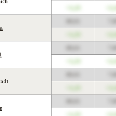
ich
+1,23
+2,
89,01
7,
a
+1,23
+2,
89,01
7,
l
+1,23
+2,
89,01
7,
tadt
+1,23
+2,
89,01
7,
e
+1,23
+2,