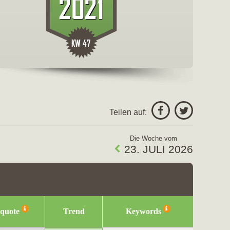
freigeben fü
Facebo
Twitter
Teilen auf:
Die Woche vom
23. JULI 2026
squote
Trend
Keywords