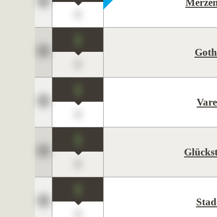
Merzen
0
1
Goth
0
1
Vare
0
1
Glücks
0
1
Stad
0