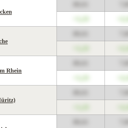
89,01
7,
cken
+1,23
+2,
89,01
7,
che
+1,23
+2,
89,01
7,
m Rhein
+1,23
+2,
89,01
7,
üritz)
+1,23
+2,
89,01
7,