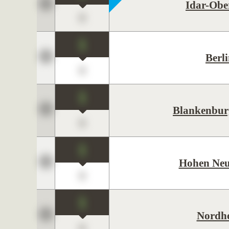
Idar-Obe
0
1
Berl
0
1
Blankenbur
0
1
Hohen Neu
0
1
Nordh
0