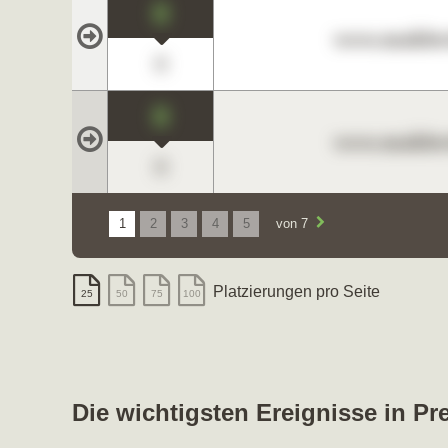
0
www.maklerc
0
0
www.maklerc
0
1
2
3
4
5
von 7
Platzierungen pro Seite
25
50
75
100
Die wichtigsten Ereignisse in Pr