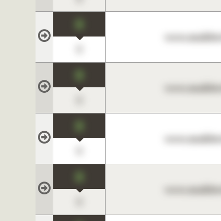
0
www.maklerc
0
0
www.maklerc
0
0
www.maklerc
0
0
www.maklerc
0