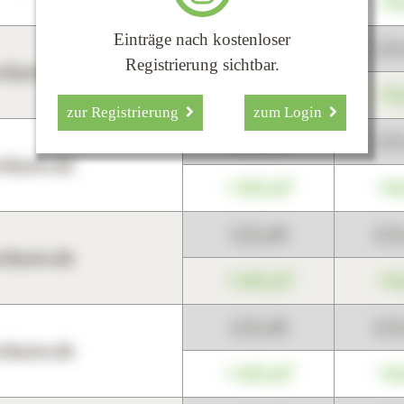
+345,67
+0
Einträge nach kostenloser
123,45
12
Registrierung sichtbar.
harts.de
+345,67
+0
zur Registrierung
zum Login
123,45
12
harts.de
+345,67
+0
123,45
12
harts.de
+345,67
+0
123,45
12
harts.de
+345,67
+0