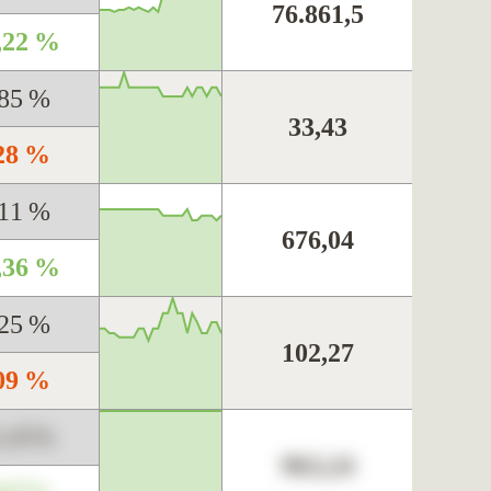
76.861,5
,22 %
,85 %
33,43
,28 %
,11 %
676,04
,36 %
,25 %
102,27
,09 %
3,45%
963,24