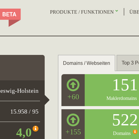
PRODUKTE / FUNKTIONEN
ÜBE
Top 3 P
Domains / Webseiten
151
leswig-Holstein
+60
Maklerdomains
15.958 / 95
522
4,0
+155
Domains