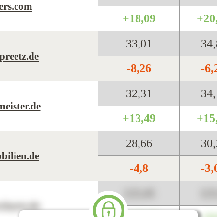
ers.com
+18,09
+20
33,01
34
preetz.de
-8,26
-6
32,31
34
eister.de
+13,49
+15
28,66
30
bilien.de
-4,8
-3
123,45
12
harts.de