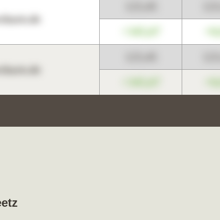
123,45
12
harts.de
+345,67
+0
123,45
12
harts.de
+345,67
+0
eetz