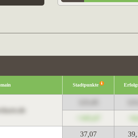
omain
Stadtpunkte
Erfolg
123,45
12
harts.de
+345,67
+0
37,07
39