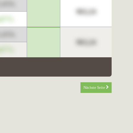
3,45%
963,24
,67%
3,45%
963,24
,67%
Nächste Seite