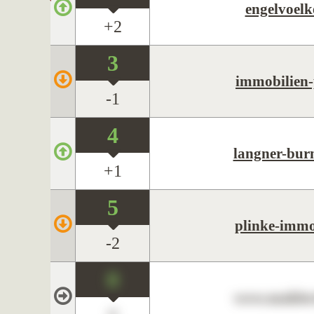
engelvoelk
+2
3
immobilien-
-1
4
langner-burm
+1
5
plinke-immo
-2
0
www.maklerc