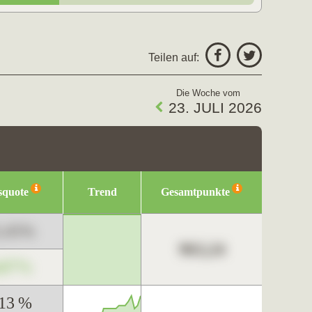
Teilen auf:
Die Woche vom
23. JULI 2026
squote
Trend
Gesamtpunkte
3,45%
963,24
,67%
,13 %