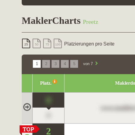
MaklerCharts
Preetz
Platzierungen pro Seite
25
50
75
100
1
2
3
4
5
von 7
Platz.
Maklerd
0
www.maklerc
0
2