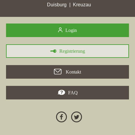
Duisburg
Kreuzau
Login
Registrierung
30.05.2026
Das Maklerbüro
RE/MAX Germany - REF Real Estate
Kontakt
Franchise GmbH
, ansässig in Leinfelden-Echterdingen, hat in
einer Reihe von Städten signifikante Punktgewinne erzielt.
Besonders hervorzuheben ist der höchste Punktgewinn in
FAQ
Bielefeld
mit 170,38 Stadtpunkten. In
Bad Zwischenahn
konnte
das Unternehmen 7,39 Stadtpunkte erreichen. Zudem hat die
Webseite in mehreren Städten ihre besten Platzierungen erzielt,
unter anderem in
Celle
und
Herrsching am Ammersee
. Die
Overallleistung des Maklers zeigt, dass er in der Konkurrenz
ständig besser wird. Wer in der Region Bad Zwischenahn einen