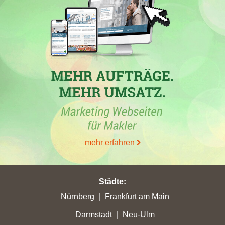
30.06.2026
Mayer & Dau Immobilien GmbH
,
ein Makler aus
Bad
Zwischenahn
, erlitt zwischen dem 30.05.2026 und dem
26.06.2026 den höchsten Punktverlust in der Stadt Bad
Zwischenahn mit 20,88 erreichten Stadtpunkten. In
Rastede
hingegen erzielte die Firma Carina Kruse
Immobilienmanagement e.K. den höchsten Punktgewinn. Auch
andere Immobilienmakler wie
Uenal Immobilien GmbH
und
mehr erfahren
Friedrichs Immobilien GmbH
verzeichneten gute Platzierungen
in Bad Zwischenahn und Rastede. Der aktuelle Hausverkauf in
Bad Zwischenahn zeigt eine dynamische Entwicklung der
verschiedenen Maklerwebseiten, mit positiven Zuwächsen und
Städte
:
spannenden Rangverbesserungen in den letzten Wochen.
Nürnberg
Frankfurt am Main
Darmstadt
Neu-Ulm