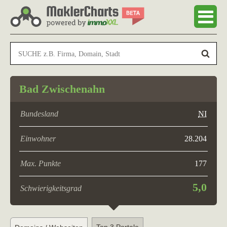
Bad Zwischenahn
Bundesland
NI
Einwohner
28.204
Max. Punkte
177
5,0
Schwierigkeitsgrad