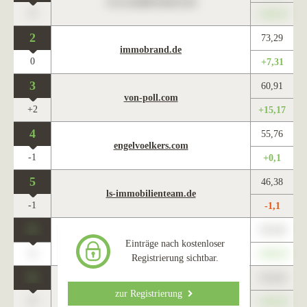
www.maklercharts.de
0
+345,67
2
73,29
immobrand.de
0
+7,31
3
60,91
von-poll.com
+2
+15,17
4
55,76
engelvoelkers.com
-1
+0,1
5
46,38
ls-immobilienteam.de
-1
-1,1
0
123,45
www.maklercharts.de
Einträge nach kostenloser
0
+345,67
Registrierung sichtbar.
0
123,45
www.maklercharts.de
zur Registrierung
0
+345,67