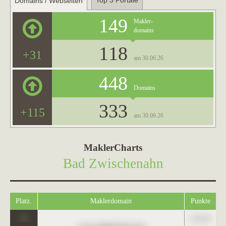
Top 3 Portale
Domains / Webseiten
149
Makler-
domains
118
+31
am 30.06.26
448
Domains
333
+115
am 30.06.26
MaklerCharts
Bad Zwischenahn
Platz.
Maklerdomain
Punkte
0
123,45