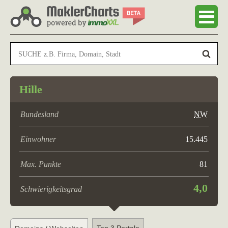
Hille
Bundesland
NW
Einwohner
15.445
Max. Punkte
81
4,0
Schwierigkeitsgrad