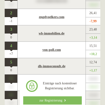
www.maklercharts.de
0
+345,67
2
26,41
engelvoelkers.com
-1
-7,99
3
23,48
wb-immobilien.de
0
+3,14
4
15,51
von-poll.com
+7
+10,2
5
12,74
dh-immoconsult.de
0
+1,17
0
123,45
www.maklercharts.de
Einträge nach kostenloser
0
+345,67
Registrierung sichtbar.
0
123,45
www.maklercharts.de
zur Registrierung
0
+345,67