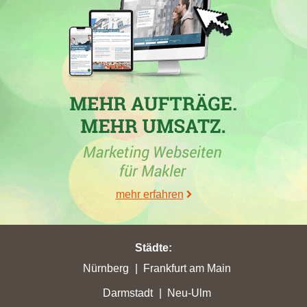
In der Woche vom 26.06.2026 hat die Immobilienfirma Akurat
Service Real Estate e.K. durch ihre Webseite
akurat.net
in
mehreren Städten signifikante Fortschritte erzielt. Unter anderem
erreichte sie in
Vaterstetten
eine Steigerung auf 16,47
Stadtpunkte sowie in
Bad Reichenhall
einen Zuwachs auf 14,65
Stadtpunkte. Die Webseite verbesserte sich auch in
Sonthofen
auf Platz 18 und überholte zahlreiche Konkurrenzseiten,
darunter auch
Hille
Immobilienmakler und andere bekannte
Domains. Die besten Resultate wurden zudem in
Gersthofen
(Aufstieg auf Rang 18) und
Erding
(10,44 Stadtpunkte) erzielt.
Die Maklerwebseite von Hille Immobilien verzeichnete eine
Platzierung von 15, während Akurat insgesamt in die Top 5 in
mehr erfahren
mehreren Städten aufsteigen konnte.
Städte
:
Nürnberg
Frankfurt am Main
30.05.2026
Darmstadt
Neu-Ulm
Die
RE/MAX Germany - REF Real Estate Franchise GmbH
in