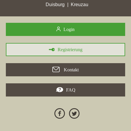
Leinfelden-Echterdingen hat in der Zeitspanne vom 24.04.2026
Duisburg
Kreuzau
bis 30.05.2026 in verschiedenen Städten bemerkenswerte
Punktgewinne erzielt. Besonders hervorzuheben ist, dass die
Webseite in der Stadt
Hille
ihre bisherige beste Platzierung
Login
erreicht hat und von Platz 14 um 6 Plätze auf Rang 8 vorgerückt
ist. Zudem haben andere Städte wie
Bielefeld
,
Dachau
und
Chemnitz
ebenfalls hohe Punktgewinne verzeichnet. Für alle
Registrierung
Interessierten, die überlegen, eine Wohnung in Hille zu
verkaufen, könnte dies ein Anreiz sein, sich an RE/MAX zu
wenden, da die Agentur in der Region gut positioniert ist und
Kontakt
zahlreiche Erfolge vorweisen kann.
FAQ
24.04.2026
In der Woche vom 24.04.2026 hat die Immobilienfirma
Falc
Immobilien GmbH & Co. KG
mit ihrer Maklerdomain