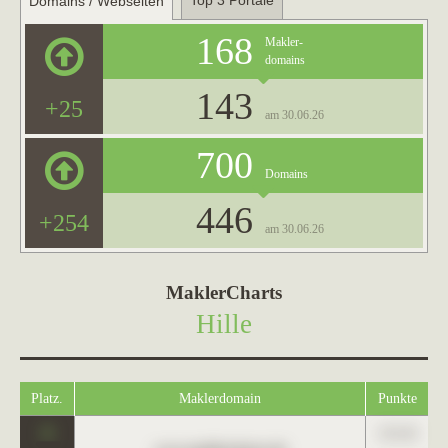
Top 3 Portale
Domains / Webseiten
168
Makler-
domains
143
+25
am 30.06.26
700
Domains
446
+254
am 30.06.26
MaklerCharts
Hille
Platz.
Maklerdomain
Punkte
0
123,45