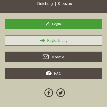
Fortschritte verbuchen. Im Kontext des Immobilienverkaufs in
Duisburg
Kreuzau
Wurzen zeigt sich, dass mehrere Anbieter in dieser Region aktiv
sind, die kontinuierlich ihre Sichtbarkeit und Platzierung
verbessern.
Login
Registrierung
30.05.2026
Die
Wüstenrot Immobilien GmbH
, ein Maklerunternehmen aus
Kontakt
Kornwestheim, hat in verschiedenen Städten signifikante
Punktgewinne erzielt. Besonders hervorzuheben sind die
Erfolge in Städten wie
Trier
und
Vaihingen an der Enz
. In der
FAQ
Stadt
Wurzen
konnte die Firma auch Punktgewinne
verzeichnen, wobei der aktuelle Stand bei 3,12 Stadtpunkten
liegt. Für Interessierte, die überlegen, eine **Wohnung zu
verkaufen in Wurzen**, bietet die Wüstenrot Immobilien GmbH
kompetente Unterstützung an. Die Maklerwebsite hat zudem in
zahlreichen Städten ihre Platzierungen verbessert, was ihre