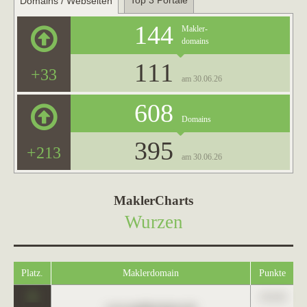
Top 3 Portale
Domains / Webseiten
144
Makler-
domains
111
+33
am 30.06.26
608
Domains
395
+213
am 30.06.26
MaklerCharts
Wurzen
Platz.
Maklerdomain
Punkte
0
123,45