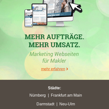
30.06.2026
Die Immobilienmaklerfirma
Wüstenrot Immobilien GmbH
hat in
der Woche vom 26.06.2026 in mehreren Städten erfolgreich
mehr erfahren
Stadtpunkte gesammelt. Besonders hervorzuheben ist der
Zugewinn in
Wurzen
, wo die Firma 2,12 auf 6,3 Stadtpunkte
erzielte. Darüber hinaus verzeichnete die
Wohnungsgenossenschaft Wurzen e.G. mit ihrer Webseite
wg-
Städte
:
wurzen.de
einen Aufstieg in die TOP 5 des Rankings. Die
Nürnberg
Frankfurt am Main
Webseite von Immobilien Rosenberg
Leipzig
konnte ebenfalls in
Darmstadt
Neu-Ulm
Wurzen, mit einem Zuwachs von 0,84 auf 3,79 Stadtpunkte,