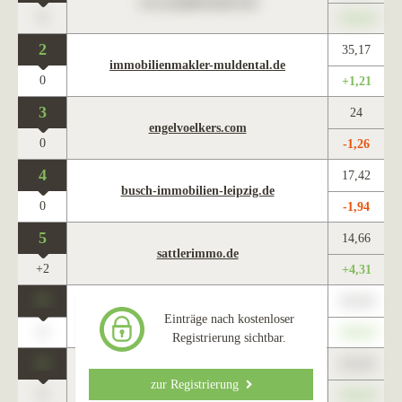
www.maklercharts.de
0
+345,67
2
35,17
immobilienmakler-muldental.de
0
+1,21
3
24
engelvoelkers.com
0
-1,26
4
17,42
busch-immobilien-leipzig.de
0
-1,94
5
14,66
sattlerimmo.de
+2
+4,31
0
123,45
www.maklercharts.de
Einträge nach kostenloser
0
+345,67
Registrierung sichtbar.
0
123,45
www.maklercharts.de
zur Registrierung
0
+345,67