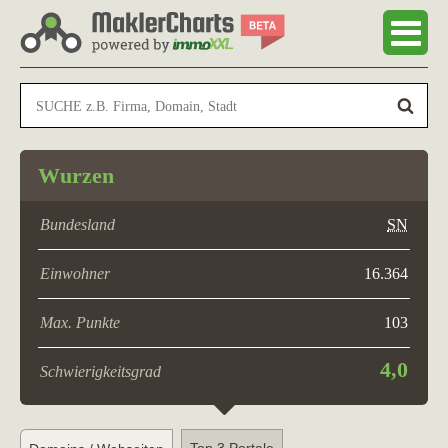
Wurzen
Bundesland
SN
Einwohner
16.364
Max. Punkte
103
4,0
Schwierigkeitsgrad