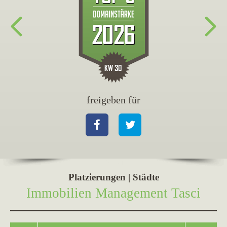
freigeben für
fr
Facebook
Twitter
Fa
Platzierungen | Städte
Immobilien Management Tasci