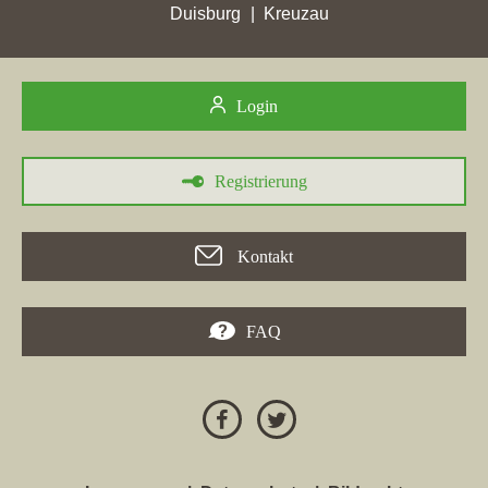
höchsten Punktverlust erlitten.
Duisburg
Kreuzau
09.04.2024
Immobilien Management Tasci
, Makler aus Gelsenkirchen und
Login
Inhaber der Website
imt-immobilien.de
, ist in der Woche vom
09.04.2024 in der Stadt
Oer-Erkenschwick
in die TOP 5
gekommen.
Registrierung
26.03.2024
Immobilien Management Tasci
, Makler in Gelsenkirchen, mit
Kontakt
der Homepage
imt-immobilien.de
hat in den Wochen vom
05.03.2024 bis 26.03.2024 in
Datteln
mit nur 8,77 erreichten
Stadtpunkten ihren höchsten Punktverlust erlitten.
FAQ
05.12.2023
Immobilien Management Tasci
, Makler aus Gelsenkirchen und
Inhaber der Maklerwebseite
imt-immobilien.de
, ist in der Woche
vom 05.12.2023 in
Oer-Erkenschwick
in die TOP 5 gekommen.