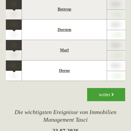
1
89,01
Bottrop
0
+1,23
1
89,01
Dorsten
0
+1,23
1
89,01
Marl
0
+1,23
1
89,01
Herne
0
+1,23
weiter
Die wichtigsten Ereignisse von Immobilien
Management Tasci
23.07.2026