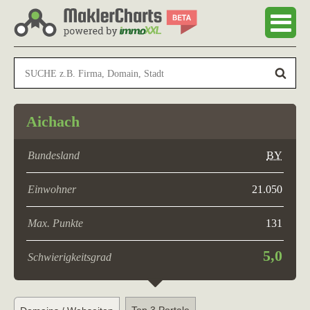
Aichach
Bundesland
BY
Einwohner
21.050
Max. Punkte
131
5,0
Schwierigkeitsgrad