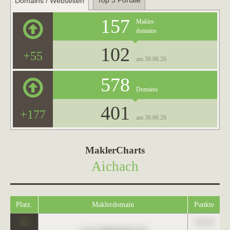
Top 3 Portale
Domains / Webseiten
157
Makler-
domains
102
+55
am 30.06.26
578
Domains
401
+177
am 30.06.26
MaklerCharts
Aichach
Platz.
Maklerdomain
Punkte
0
123,45