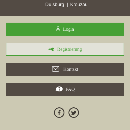
durch anhaltende Entwicklungen in der Platzierung von
Duisburg
Kreuzau
Webseiten in der Region bemerkenswerte Fortschritte macht.
Login
30.05.2026
Registrierung
In der Woche vom 30.05.2026 hat die Immobilienagentur
Dr.
Lehner Immobilien
mit ihrer Website
dr-lehner-immobilien.de
bedeutende Fortschritte erzielt, indem sie in verschiedenen
Kontakt
Städten hohe Platzierungen erreichte. In
Aichach
stieg das
Unternehmen von Platz 1011 auf 15, während in
Friedberg
(Hessen) ein Aufstieg von Rang 1011 auf 14 verzeichnet wurde.
FAQ
Des Weiteren verbesserte sich die Platzierung in Städten wie
Mammendorf
und
Mühlheim am Main
, wo sie ebenfalls
bemerkenswerte Ranggewinne. Insgesamt überholte die Agentur
zahlreiche lokale Immobilienmakler-Webseiten, was ihre erhöhte
Sichtbarkeit und Wettbewerbsfähigkeit unterstreicht. Diese
Erfolge in verschiedenen Städten, einschließlich Aichach,