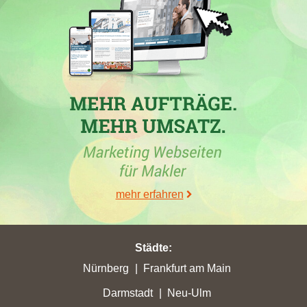
30.06.2026
In der Woche vom 26.06.2026 erzielte die Maklerfirma
Volksbank Dreiländereck eG
in
Bad Bellingen
einen Zuwachs
von 0,08 auf 0,82 Stadtpunkte. Gleichzeitig erlebte die
Immobilienmaklerfirma
Auer & Brachat Immobilien GmbH
in
Bad Bellingen einen Rückgang und fiel um zwei Plätze auf
Position 11. Die Immobilienbranche in Bad Bellingen zeigt
derzeit Schwankungen, wobei der Immobilienverkauf in Bad
Bellingen sowohl Fortschritte als auch Verluste verzeichnet. Die
Immobilienmaklerfirma
Immobilien Südbaden GmbH
erreichte
mehr erfahren
in Bad Bellingen mit einem Zugewinn von 0,2 ihren höchsten
Punktwert und betont die aktive Rolle der Immobilienmakler in
dieser Region.
Städte
:
Nürnberg
Frankfurt am Main
Darmstadt
Neu-Ulm