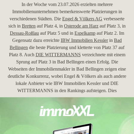
In der Woche vom 23.07.2026 erzielten mehrere
Immobilienunternehmen bemerkenswerte Platzierungen in
verschiedenen Städten. Die
Engel & Völkers AG
verbesserte
sich in
Bretten
auf Platz 4, in
Osterode am Harz
auf Platz 3, in
Dessau-Roßlau
auf Platz 5 und in
Espelkamp
auf Platz 2. Im
Gegensatz dazu erreichte
IBW Immobilien Kessler
in
Bad
Bellingen
die beste Platzierung und kletterte von Platz 37 auf
Platz 8. Auch
DIE WITTERMANNS
verzeichnete mit einem
Sprung auf Platz 3 in Bad Bellingen einen Erfolg. Die
Webseiten der Immobilienmakler in Bad Bellingen zeigen eine
deutliche Konkurrenz, wobei Engel & Völkers als auch andere
lokale Anbieter wie IBW Immobilien Kessler und DIE
WITTERMANNS in den Rankings aufsteigen. Dies
verdeutlicht die Dynamik auf dem Immobilienmarkt in Bad
Bellingen und die Bedeutung von professionellen
Immobilienmaklern in der Region.