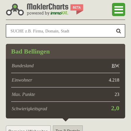
Bad Bellingen
Bundesland
BW
Einwohner
4.218
Max. Punkte
23
2,0
Schwierigkeitsgrad