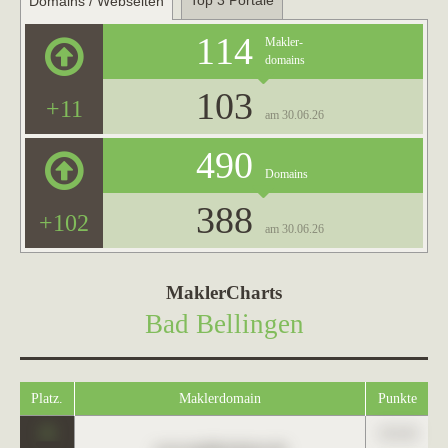
Top 3 Portale
Domains / Webseiten
114
Makler-
domains
103
+11
am 30.06.26
490
Domains
388
+102
am 30.06.26
MaklerCharts
Bad Bellingen
Platz.
Maklerdomain
Punkte
0
123,45