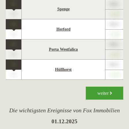
1
89,01
Spenge
0
+1,23
1
89,01
Herford
0
+1,23
1
89,01
Porta Westfalica
0
+1,23
1
89,01
Hüllhorst
0
+1,23
weiter
Die wichtigsten Ereignisse von Fox Immobilien
01.12.2025