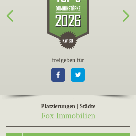
freigeben für
fr
Facebook
Twitter
Fa
Platzierungen | Städte
Fox Immobilien