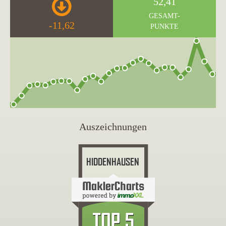
52,41
GESAMT-
-11,62
PUNKTE
Auszeichnungen