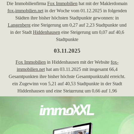
Die Immobilienfirma
Fox Immobilien
hat mit der Maklerdomain
fox-immobilien.net
in der Woche vom 01.12.2025 in folgenden
Städten ihre bisher höchsten Stadtpunkte gewonnen: in
Langenberg
eine Steigerung um 0,27 auf 2,23 Stadtpunkte und
in der Stadt
Hiddenhausen
eine Steigerung um 0,07 auf 40,6
Stadtpunkte
03.11.2025
Fox Immobilien
in Hiddenhausen mit der Website
fox-
immobilien.net
hat am 03.11.2025 mit insgesamt 66,4
Gesamtpunkten ihre bisher höchste Gesamtpunktzahl erreicht.
ein Zugewinn von 5,21 auf 40,53 Stadtpunkte in der Stadt
Hiddenhausen
und eine Steigerung um 0,66 auf 1,96
Stadtpunkte in der Stadt
Langenberg
Gleichzeitig hat die
Domain in
Langenberg
ihre bisher beste Platzierung erreicht.
Hierbei ist das Maklerunternehmen aus Hiddenhausen von Platz
14 um 2 Plätze vorgerückt und befindet sich jetzt auf Position
12. Folgende Maklerwebseiten wurden hierbei überholt:
geno-
24.de
,
von-poll.com
,
homeday.de
und
weidener.immo
.