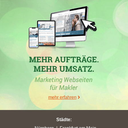
Maklerbüro aus Hiddenhausen, mit der Domain
gundg.biz
hat in
den Wochen vom 05.03.2024 bis 26.03.2024 in der Stadt
Hiddenhausen
mit nur 0,54 erreichten Stadtpunkten ihren
höchsten Punktverlust erlitten.
02.11.2022
G & G Bauträger + Immobilien GmbH & Co. KG
mit der
Maklerdomain
gundg.biz
hat in der Woche vom 02.11.2022 in
der Stadt
Porta Westfalica
ihre bisher beste Platzierung erreicht.
Hierbei ist das Maklerunternehmen aus Hiddenhausen von Platz
18 um 4 Ränge vorgerückt und befindet sich jetzt auf Position
14. Folgende Webseiten wurden hierbei überholt: . Mit einem
Zuwachs von 0,63 in der Stadt
Porta Westfalica
hat die
Maklerfirma zusätzlich ihre bislang höchsten Stadtpunkte von
mehr erfahren
3,21 verbucht.
18.10.2022
Städte
:
In
Porta Westfalica
hat die Immobilienmaklerfirma
G & G