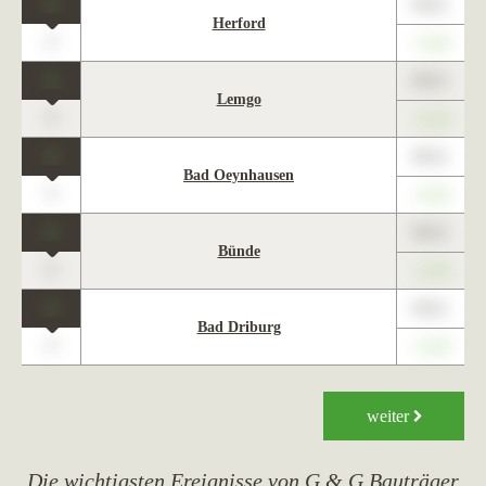
1
89,01
Herford
0
+1,23
1
89,01
Lemgo
0
+1,23
1
89,01
Bad Oeynhausen
0
+1,23
1
89,01
Bünde
0
+1,23
1
89,01
Bad Driburg
0
+1,23
weiter
Die wichtigsten Ereignisse von G & G Bauträger