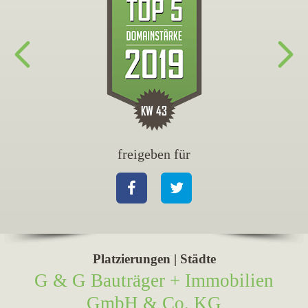
freigeben für
fr
Facebook
Twitter
Fa
Platzierungen | Städte
G & G Bauträger + Immobilien
GmbH & Co. KG