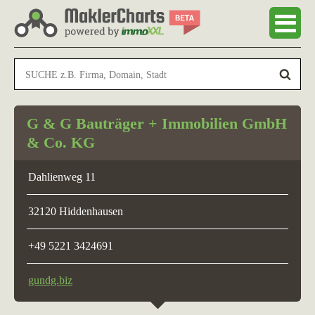
G & G Bauträger + Immobilien GmbH
& Co. KG
Dahlienweg 11
32120 Hiddenhausen
+49 5221 3424691
gundg.biz