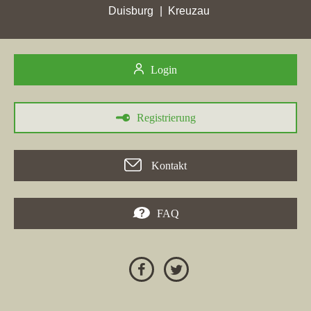
Immobilienmaklerwebseiten aus der Region in der Google-
Duisburg
Kreuzau
Sichtbarkeit Fortschritte gemacht, darunter auch Angebote von
"immobilien makler Lemgo", die sich erfolgreich in den Google-
Rankings platzieren konnten.
Login
Registrierung
30.05.2026
Die Immobilienfirma
OWL Immobilien GmbH
aus
Lemgo
hat
Kontakt
in der Woche vom 30.05.2026 bedeutende Erfolge erzielt. In
verschiedenen Städten wie
Hille
,
Rahden
,
Espelkamp
und
Hüllhorst
wurden hohe Zuwächse an Stadtpunkten verzeichnet.
FAQ
Besonders in
Detmold
wurde ein Spitzenwert von 46,3
Stadtpunkten erreicht. Insgesamt hat die Webseite in Städten wie
Leopoldshöhe
und
Lübbecke
ihre besten Platzierungen erreicht.
Während in einigen Städten auch Punktverluste verzeichnet
wurden, konnte die Firma in
Oerlinghausen
eine
bemerkenswerte Steigerung ihrer Platzierung und Stadtpunkte