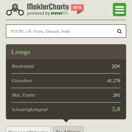
Lemgo
Bundesland
NW
Einwohner
41.276
Max. Punkte
261
5,0
Schwierigkeitsgrad