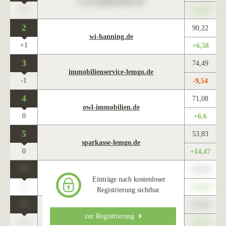
www.maklercharts.de
0
+345,67
2
90,22
wi-hanning.de
+1
+6,58
3
74,49
immobilienservice-lemgo.de
-1
-9,54
4
71,08
owl-immobilien.de
0
+6,6
5
53,83
sparkasse-lemgo.de
0
+14,47
0
123,45
www.maklercharts.de
Einträge nach kostenloser
0
+345,67
Registrierung sichtbar.
0
123,45
www.maklercharts.de
zur Registrierung
0
+345,67