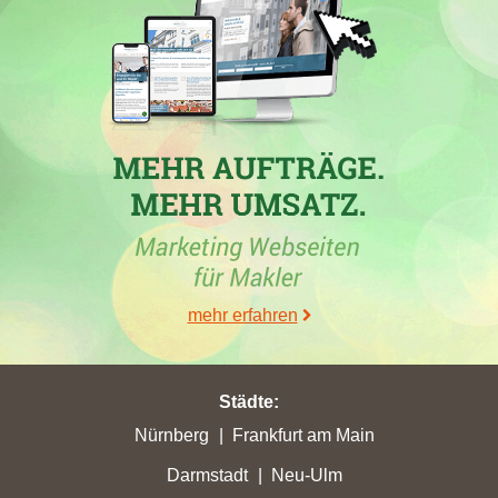
30.06.2026
In den letzten Wochen hat die Immobilienfirma
RE/MAX
Germany - REF Real Estate Franchise GmbH
in verschiedenen
mehr erfahren
Städten deutliche Schwankungen in der Punktzahl ihrer
Maklerleistungen verzeichnet. Die höchsten Punkteverluste
wurden in
Höxter
und
Falkensee
registriert, während
signifikante Zugewinne unter anderem in
Bayreuth
,
Paderborn
Städte
:
und
Neumünster
erzielt wurden. Besonders in
Lemgo
konnte die
Nürnberg
Frankfurt am Main
Firma ihren höchsten Punktgewinn von 10,49 Punkten
Darmstadt
Neu-Ulm
verbuchen. Außerdem haben mehrere