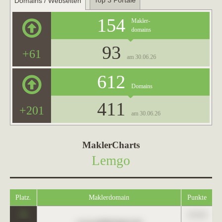
Top 3 Portale
Domains / Webseiten
154
Makler-
domains
93
+61
am 30.06.26
612
Domains
411
+201
am 30.06.26
MaklerCharts
Lemgo
Platz.
Maklerdomain
Punkte
0
123,45