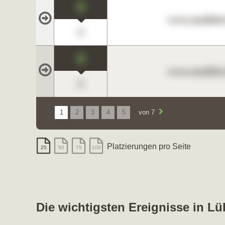
0
www.maklerc
0
0
www.maklerc
0
1
2
3
4
5
von 7
Platzierungen pro Seite
25
50
75
100
Die wichtigsten Ereignisse in L