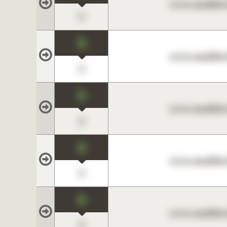
www.maklerc
0
0
www.maklerc
0
0
www.maklerc
0
0
www.maklerc
0
0
www.maklerc
0