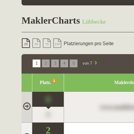
MaklerCharts
Lübbecke
Platzierungen pro Seite
25
50
75
100
1
2
3
4
5
von 7
Platz.
Maklerd
0
www.maklerc
0
2