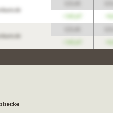
123,45
12
harts.de
+345,67
+0
123,45
12
harts.de
+345,67
+0
übbecke