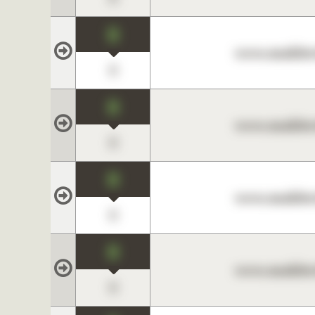
0
www.maklerc
0
0
www.maklerc
0
0
www.maklerc
0
0
www.maklerc
0