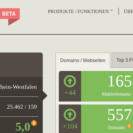
PRODUKTE / FUNKTIONEN
ÜBE
Top 3 P
Domains / Webseiten
165
hein-Westfalen
+44
Maklerdomains
25.462 / 159
557
5,0
+104
Domains