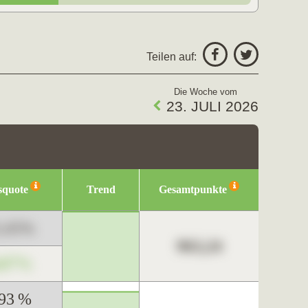
Teilen auf:
Die Woche vom
23. JULI 2026
squote
Trend
Gesamtpunkte
3,45%
963,24
,67%
,93 %