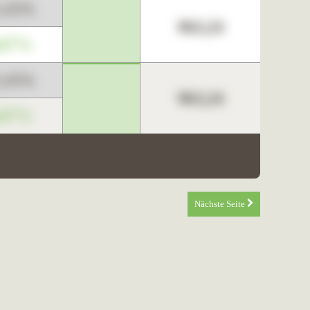
3,45%
963,24
,67%
3,45%
963,24
,67%
Nächste Seite