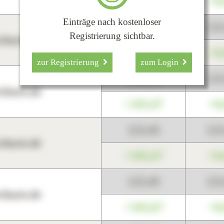
+345,67
+0
Einträge nach kostenloser
123,45
12
Registrierung sichtbar.
harts.de
+345,67
+0
zur Registrierung
zum Login
123,45
12
harts.de
+345,67
+0
123,45
12
harts.de
+345,67
+0
123,45
12
harts.de
+345,67
+0