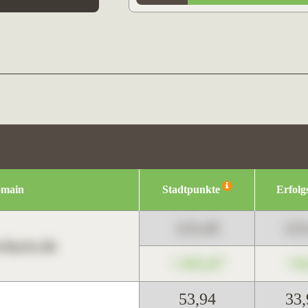
omain
Stadtpunkte
Erfolg
123,45
12
harts.de
+345,67
+0
53,94
33