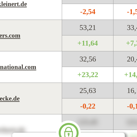
leinert.de
-2,54
-1
53,21
33
ers.com
+11,64
+7
32,56
20
rnational.com
+23,22
+14
25,63
16
ecke.de
-0,22
-0
123,45
12
harts.de