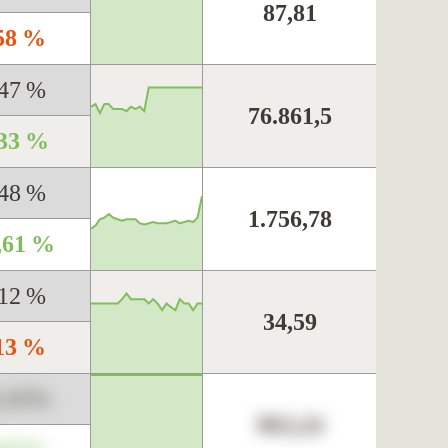
87,81
,58 %
,47 %
76.861,5
,33 %
,48 %
1.756,78
,61 %
,12 %
34,59
,13 %
3,45%
963,24