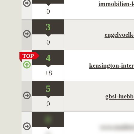
immobilien-k
0
3
engelvoelk
0
4
kensington-inte
+8
5
gbsl-luebb
0
0
www.maklerc